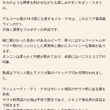
モカのような樽香を利かせながらも親しみやすいモダン・スタイ
ル。
アルコール度が14.5度にも達するイル・テオは、このエリア最高級
ワインの1つ。
力強く濃厚なフルボディの作品です。
縁に紫がかった色合いのあるルビーで、香りにはチェリージャムや
ベリー類のたっぷりとした果実味と微かにスパイシーな風味があり
ます。
タンニンは柔らかく均整が取れており、余韻にはバニラとココアの
印象。
熟成はフランス製とアメリカ製のバリックで12か月間行われまし
た。
ヴィニェーティ・ディ・テオはサレント地区のサヴァ村にある畑を
所有、
サヴァ村周辺の土地は平坦で肥沃であり、イオニア海沿岸の浜辺ま
で続きます。