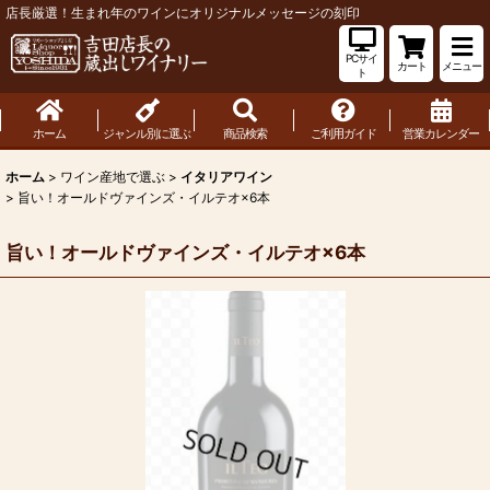
店長厳選！生まれ年のワインにオリジナルメッセージの刻印
PCサイ
カート
メニュー
ト
ホーム
ジャンル別に選ぶ
商品検索
ご利用ガイド
営業カレンダー
ホーム
>
ワイン産地で選ぶ
>
イタリアワイン
>
旨い！オールドヴァインズ・イルテオ×6本
旨い！オールドヴァインズ・イルテオ×6本