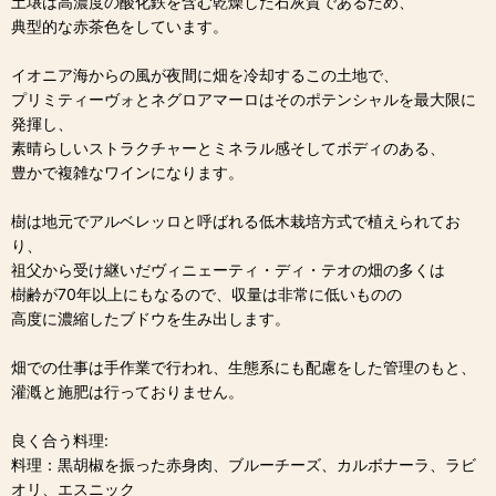
土壌は高濃度の酸化鉄を含む乾燥した石灰質であるため、
典型的な赤茶色をしています。
イオニア海からの風が夜間に畑を冷却するこの土地で、
プリミティーヴォとネグロアマーロはそのポテンシャルを最大限に
発揮し、
素晴らしいストラクチャーとミネラル感そしてボディのある、
豊かで複雑なワインになります。
樹は地元でアルベレッロと呼ばれる低木栽培方式で植えられてお
り、
祖父から受け継いだヴィニェーティ・ディ・テオの畑の多くは
樹齢が70年以上にもなるので、収量は非常に低いものの
高度に濃縮したブドウを生み出します。
畑での仕事は手作業で行われ、生態系にも配慮をした管理のもと、
灌漑と施肥は行っておりません。
良く合う料理:
料理：黒胡椒を振った赤身肉、ブルーチーズ、カルボナーラ、ラビ
オリ、エスニック