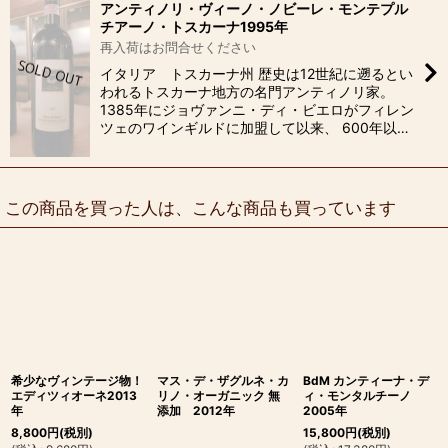
アンティノリ・ヴィーノ・ノビーレ・モンテプル
チアーノ・トスカーナ1995年
再入荷はお問合せください
イタリア トスカーナ州 歴史は12世紀に遡るとい
われるトスカーナ地方の名門アンティノリ家。
1385年にジョヴァンニ・ディ・ビエロがフィレン
ツェのワインギルドに加盟して以来、 600年以…
この商品を買った人は、こんな商品も買っています
希少なヴィンテージ物！
マス・デ・ザグルネ・カ
BdM カンティーナ・デ
エディツィオーネ2013
リノ・オーガニック 無
ィ・モンタルチーノ
年
添加 2012年
2005年
8,800
円
(税別)
15,800
円
(税別)