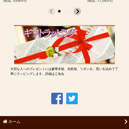
(
税込
:
9,680
円
)
(
税込
:
17,380
円
)
大切な人へのプレゼントには豪華木箱、化粧箱、リボンを。思いを込めて丁
寧にラッピングします。詳細は
こちら
ホーム