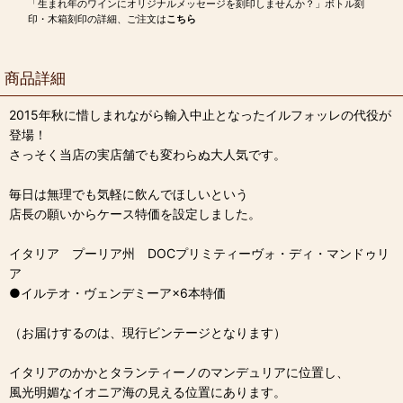
「生まれ年のワインにオリジナルメッセージを刻印しませんか？」ボトル刻
印・木箱刻印の詳細、ご注文は
こちら
商品詳細
2015年秋に惜しまれながら輸入中止となったイルフォッレの代役が
登場！
さっそく当店の実店舗でも変わらぬ大人気です。
毎日は無理でも気軽に飲んでほしいという
店長の願いからケース特価を設定しました。
イタリア プーリア州 DOCプリミティーヴォ・ディ・マンドゥリ
ア
●イルテオ・ヴェンデミーア×6本特価
（お届けするのは、現行ビンテージとなります）
イタリアのかかとタランティーノのマンデュリアに位置し、
風光明媚なイオニア海の見える位置にあります。