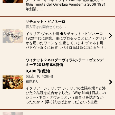
規品 Tenuta dell'Ornellaia Vemdemia 2009 1981
年創業。…
サチェット・ピノネーロ
再入荷はお問合せください
イタリア ヴェネト州 ●サチェット・ピノネーロ
1920年代に創業。主にプロセッコとピノ・グリジ
オを用いたワインを 生産しています ヴェネト州
パドヴァ近くに位置しパオロ氏は3代目にあたり…
ワイナット？ネロダーヴォラ&シラー・ヴェンデ
ミーア2013年 6本特価
9,480
円
(税別)
(
税込
:
10,428
円
)
在庫あり
イタリア シチリア州 シチリアの太陽を燦々と浴
びた２品種を組合せました。 Why Notは何故この
シラー×ネロ・ダヴォラという組合せを試さなか
ったのか？ (早く試せばよかった)という生産…