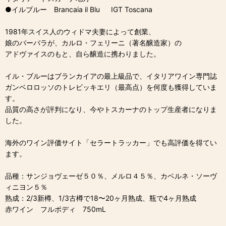
●イルブルー Brancaia il Blu IGT Toscana
1981年スイス人のウィドマ夫妻によって創業、
娘のバーバラが、カルロ・フェリーニ（著名醸造家）の
アドヴァイスのもと、自ら醸造に携わりました。
イル・ブルーはブランカイアの最上級品で、イタリアワイン専門誌
ガンベロロッソのトレビッキエリ（最高点）を何度も獲得していま
す。
品質の高さが評判になり、今やトスカーナのトップ生産者になりま
した。
海外のワイン評価サイト「セラートラッカー」でも高評価を得てい
ます。
品種：サンジョヴェーゼ５０％、メルロ４５％、カベルネ・ソーヴ
ィニヨン５％
熟成：2/3新樽、1/3古樽で18〜20ヶ月熟成、瓶で4ヶ月熟成
赤ワイン フルボディ 750mL