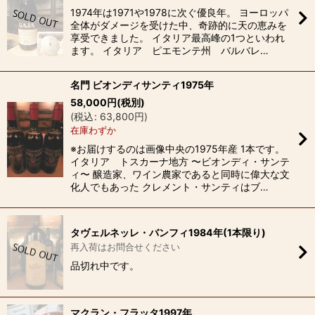
1974年は1971や1978に次ぐ優良年。 ヨーロッパ
全体がダメージを受けた中、奇跡的に天の恵みを
享受できました。 イタリア最高峰の1つといわれ
ます。 イタリア ピエモンテ州 バルバレ…
名門 ビオンディサンティ1975年
58,000
円
(税別)
(
税込
:
63,800
円
)
在庫わずか
※お届けするのは画像中央の1975年産 1本です。
イタリア トスカーナ地方 〜ビオンディ・サンテ
ィ〜 醸造家、ワイン農家であると同時に偉大な文
化人でもあった クレメント・サンティはブ…
タヴェルネッレ・バンフィ1984年(1本限り)
再入荷はお問合せください
品切れ中です。
マクラン・フラッタ1997年