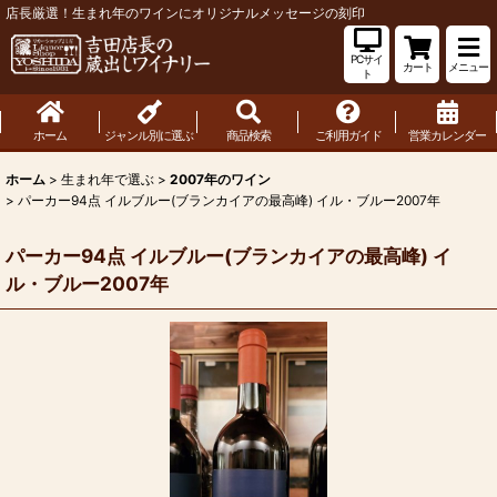
店長厳選！生まれ年のワインにオリジナルメッセージの刻印
PCサイ
カート
メニュー
ト
ホーム
ジャンル別に選ぶ
商品検索
ご利用ガイド
営業カレンダー
ホーム
>
生まれ年で選ぶ
>
2007年のワイン
>
パーカー94点 イルブルー(ブランカイアの最高峰) イル・ブルー2007年
パーカー94点 イルブルー(ブランカイアの最高峰) イ
ル・ブルー2007年