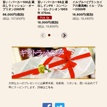
旨い！パーカー100点 蔵
旨い！パーカー98点 蔵
イルブルー(ブランカイ
出しラミッション・オー
出しドンPX・コンベン
アの最高峰) イル・ブル
ブリオン2005年
ト・セレクシオン1955
ー2000年
年 375mL
98,000
円
(税別)
16,800
円
(税別)
(
税込
:
107,800
円
)
(
税込
:
18,480
円
)
18,000
円
(税別)
(
税込
:
19,800
円
)
大切な人へのプレゼントには豪華木箱、化粧箱、リボンを。思いを込めて丁
寧にラッピングします。詳細は
こちら