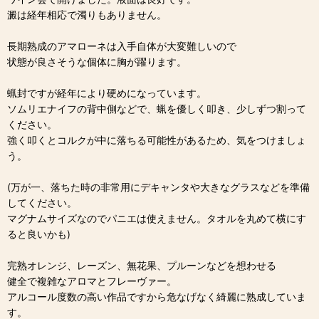
澱は経年相応で濁りもありません。
長期熟成のアマローネは入手自体が大変難しいので
状態が良さそうな個体に胸が躍ります。
蝋封ですが経年により硬めになっています。
ソムリエナイフの背中側などで、蝋を優しく叩き、少しずつ割って
ください。
強く叩くとコルクが中に落ちる可能性があるため、気をつけましょ
う。
(万が一、落ちた時の非常用にデキャンタや大きなグラスなどを準備
してください。
マグナムサイズなのでパニエは使えません。タオルを丸めて横にす
ると良いかも)
完熟オレンジ、レーズン、無花果、プルーンなどを想わせる
健全で複雑なアロマとフレーヴァー。
アルコール度数の高い作品ですから危なげなく綺麗に熟成していま
す。