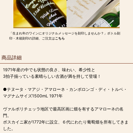
「生まれ年のワインにオリジナルメッセージを刻印しませんか？」ボトル刻
印・木箱刻印の詳細、ご注文は
こちら
商品詳細
1971年産の中でも状態の良さ、味わい、希少性と
3拍子揃っている素晴らしい古酒が満を持して登場！
●テヌータ・マアジ・アマローネ・カンポロンゴ・ディ・トルベ・
マグナムサイズ1500mL 1971年
ヴァルポリチェッラ地区で最高区画に畑を有するアマローネの名
門。
ボスカイニ家が1772年に設立、６代にわたり葡萄畑を所有してきま
した。