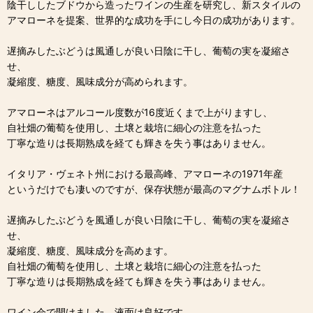
陰干ししたブドウから造ったワインの生産を研究し、新スタイルの
アマローネを提案、世界的な成功を手にし今日の成功があります。
遅摘みしたぶどうは風通しが良い日陰に干し、葡萄の実を凝縮さ
せ、
凝縮度、糖度、風味成分が高められます。
アマローネはアルコール度数が16度近くまで上がりますし、
自社畑の葡萄を使用し、土壌と栽培に細心の注意を払った
丁寧な造りは長期熟成を経ても輝きを失う事はありません。
イタリア・ヴェネト州における最高峰、アマローネの1971年産
というだけでも凄いのですが、保存状態が最高のマグナムボトル！
遅摘みしたぶどうを風通しが良い日陰に干し、葡萄の実を凝縮さ
せ、
凝縮度、糖度、風味成分を高めます。
自社畑の葡萄を使用し、土壌と栽培に細心の注意を払った
丁寧な造りは長期熟成を経ても輝きを失う事はありません。
ワイン会で開けました。液面は良好です。