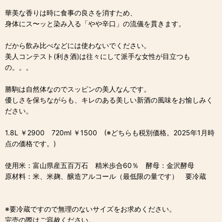
華美な香りは時に食事の良さを消すため、
身体にス〜ッと染み入る「やや辛口」の流儀を貫きます。
だから飲み比べなどには使わないでください。
美人コンテスト(利き酒)は往々にして派手な女性が目立つも
の。。。
勝駒は自然体なのでスッピンの美人なんです。
優しさを保ちながらも、キレのある美しい新酒の風味をお愉しみく
ださい。
1.8L ￥2900 720ml ￥1500 (※どちらも税別価格。2025年1月時
点の価格です。)
使用米：富山県産五百万石 精米歩合60％ 酵母：金沢酵母
原材料：米、米麹、醸造アルコール（最低限の量です） 要冷蔵
※要冷蔵ですので無理のないサイズをお求めください。
完売の際はご容赦ください。