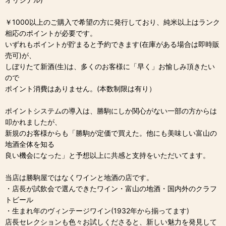
￥1000以上のご購入で希望の方に発行しており、純米以上はランク
相応のポイントが必要です。
いずれもポイントが貯まると予約できます(在庫がある場合は即時販
売可)が、
しぼりたて新酒(生)は、多くのお客様に「早く」お愉しみ頂きたい
ので
ポイント消費はありません。(本数制限は有り）
ポイントシステムの導入は、勝駒にしか関心がない一部の方からは
叩かれましたが、
新規のお客様からも「勝駒が定価で買えた。他にも美味しい富山の
地酒全体を知る
良い機会になった」と予想以上に共感と支持をいただいてます。
当店は勝駒屋ではなくワインと地酒の店です。
・店長が試飲会で選んできたワイン・富山の地酒・国内外のクラフ
トビール
・生まれ年のヴィンテージワイン(1932年から揃ってます)
店長セレクションも色々お試しくださると、新しい魅力を発見して