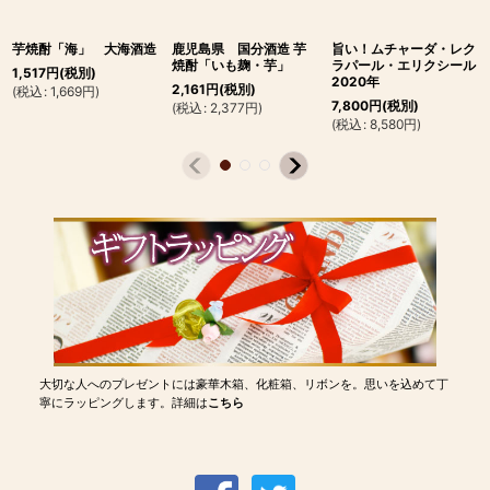
芋焼酎「海」 大海酒造
鹿児島県 国分酒造 芋
旨い！ムチャーダ・レク
焼酎「いも麹・芋」
ラパール・エリクシール
1,517
円
(税別)
2020年
2,161
円
(税別)
(
税込
:
1,669
円
)
7,800
円
(税別)
(
税込
:
2,377
円
)
(
税込
:
8,580
円
)
大切な人へのプレゼントには豪華木箱、化粧箱、リボンを。思いを込めて丁
寧にラッピングします。詳細は
こちら