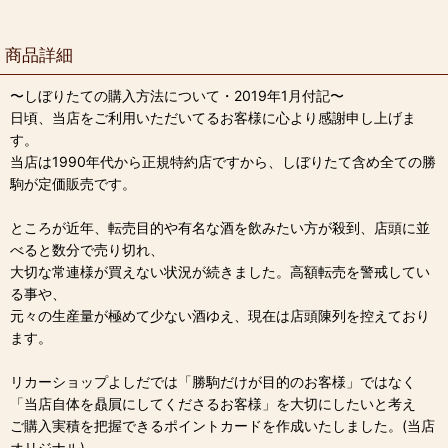
商品詳細
〜しぼりたての購入方法について・2019年1月付記〜
日頃、当店をご利用いただいてるお客様に心より感謝申し上げま
す。
当店は1990年代から正規特約店ですから、しぼりたて含め全ての勝
駒が定価販売です。
ところが近年、転売目的や有名な酒を飲みたい方が殺到、店頭に並
べると数分で売り切れ、
大切な常連様が買えない状況が続きました。高額転売を警戒してい
る事や、
元々の生産量が極めて少ない酒ゆえ、現在は店頭陳列を控えており
ます。
リカーショップよしだでは「勝駒だけが目的のお客様」ではなく
「当店自体を贔屓にしてくださるお客様」を大切にしたいと考え
ご購入実積を把握できるポイントカードを作成いたしました。(当店
オリジナル)