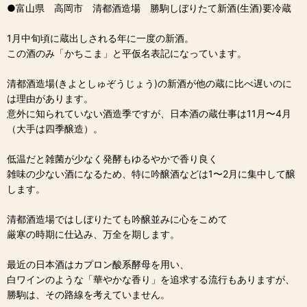
●富山県 高岡市 清都酒造場 勝駒しぼりたて新酒(生酒)要冷蔵
1月中旬頃に蔵出しされる年に一度の新酒。
この酒のみ「かちこま」と平仮名表記になっています。
清都酒造場(きよとしゅぞうじょう)の新酒が他の蔵に比べ遅いのに
は理由があります。
意外に知られていない酒造季ですが、日本酒の蔵仕事は11月〜4月
（大手は四季醸造）。
低温だと雑菌が少なく発酵もゆるやかで香り良く
雑味の少ない酒になるため、特に吟醸酒などは1〜2月に集中して醸
します。
清都酒造場ではしぼりたても吟醸並みに心をこめて
厳寒の時期に仕込み、万全を期します。
最近の日本酒はカプロン酸系酵母を用い、
白ワインのような「華やかな香り」を追求する流行もありますが、
勝駒は、その路線を考えていません。