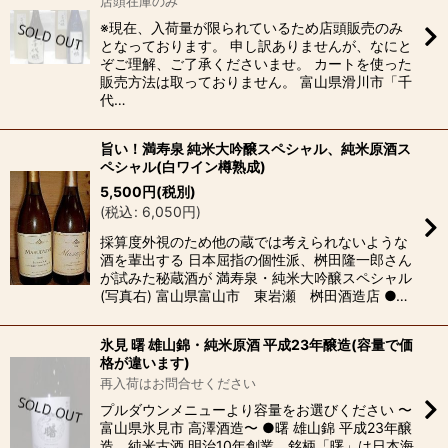
店頭在庫のみ
※現在、入荷量が限られているため店頭販売のみ
となっております。 申し訳ありませんが、なにと
ぞご理解、ご了承くださいませ。 カートを使った
販売方法は取っておりません。 富山県滑川市「千
代…
旨い！満寿泉 純米大吟醸スペシャル、純米原酒ス
ペシャル(白ワイン樽熟成)
5,500
円
(税別)
(
税込
:
6,050
円
)
採算度外視のため他の蔵では考えられないような
酒を輩出する 日本屈指の個性派、桝田隆一郎さん
が試みた秘蔵酒が 満寿泉・純米大吟醸スペシャル
(写真右) 富山県富山市 東岩瀬 桝田酒造店 ●…
氷見 曙 雄山錦・純米原酒 平成23年醸造(容量で価
格が違います)
再入荷はお問合せください
プルダウンメニューより容量をお選びください 〜
富山県氷見市 高澤酒造〜 ●曙 雄山錦 平成23年醸
造 純米古酒 明治10年創業、銘柄「曙」は日本海