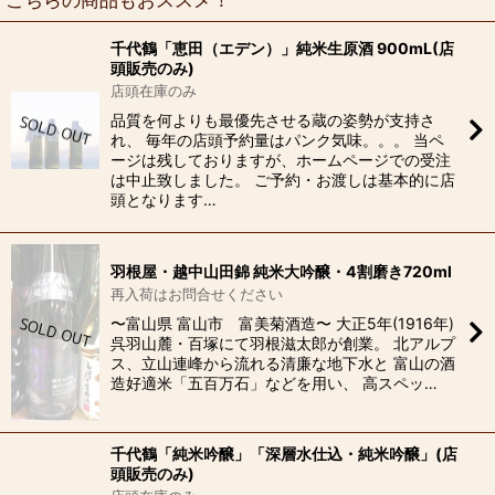
千代鶴「恵田（エデン）」純米生原酒 900mL(店
頭販売のみ)
店頭在庫のみ
品質を何よりも最優先させる蔵の姿勢が支持さ
れ、 毎年の店頭予約量はパンク気味。。。 当ペ
ージは残しておりますが、ホームページでの受注
は中止致しました。 ご予約・お渡しは基本的に店
頭となります…
羽根屋・越中山田錦 純米大吟醸・4割磨き720ml
再入荷はお問合せください
〜富山県 富山市 富美菊酒造〜 大正5年(1916年)
呉羽山麓・百塚にて羽根滋太郎が創業。 北アルプ
ス、立山連峰から流れる清廉な地下水と 富山の酒
造好適米「五百万石」などを用い、 高スペッ…
千代鶴「純米吟醸」「深層水仕込・純米吟醸」(店
頭販売のみ)