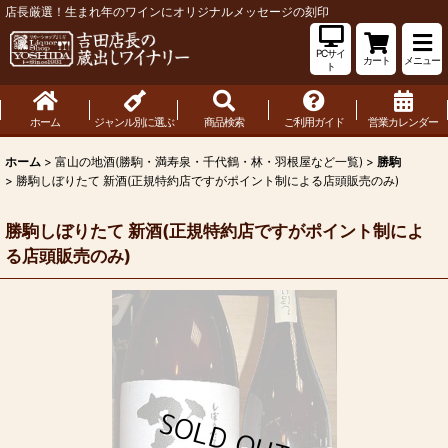
店長厳選！生まれ年のワインにオリジナルメッセージの刻印
PCサイ
カート
メニュー
ト
ホーム
ジャンル別に選ぶ
商品検索
ご利用ガイド
営業カレンダー
ホーム
>
富山の地酒(勝駒・満寿泉・千代鶴・林・羽根屋など一覧)
>
勝駒
>
勝駒しぼりたて 新酒(正規特約店ですがポイント制による店頭販売のみ)
勝駒しぼりたて 新酒(正規特約店ですがポイント制によ
る店頭販売のみ)