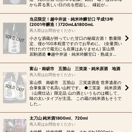
から昇る美しい日の出を想起し、 縁起が…
当店限定！越中井波・純米吟醸甘口 平成13年
(2001年醸造！)720mL&1800mL
再入荷はお問合せください
小さな酒蔵が持っていた甘口の秘蔵古酒！ 数量限
定、僅か100本程度ですのでお早めに。 (全量買い
付けたので蔵元にも在庫はありません) 富山県
若駒酒造 ●越中井波・純米吟醸甘口・熟成タ…
富山・南砺市 五箇山 三笑楽・純米原酒 地酒
再入荷はお問合せください
富山県 南砺市 五箇山 三笑楽酒造 世界遺産の
合掌集落で名高い山村です。 ●三笑楽 純米原酒
（山廃仕込）限定品 山の酒というものは概して、
味の太いタイプが主流。 この蔵の純米酒もそうで
した…
太刀山 純米酒1800ml、720ml
再入荷はお問合せください
大吟醸、純米吟醸、純米 それぞれ1800mlと