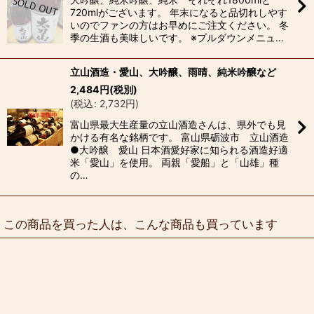
720mlがございます。 年末になると品切れしやす
いのでファンの方はお早めにご注文ください。 冬
季の生酒も美味しいです。 ※プルダウンメニュ…
立山酒造・愛山、大吟醸、雨晴、純米吟醸など
2,484
円
(税別)
(
税込
:
2,732
円
)
富山県最大生産量の立山酒造さんは、県外でも見
かける有名な銘柄です。 富山県砺波市 立山酒造
●大吟醸 愛山 日本酒愛好家に知られる酒造好適
米「愛山」を使用。 両親「愛船」と「山雄」種
の…
この商品を買った人は、こんな商品も買っています