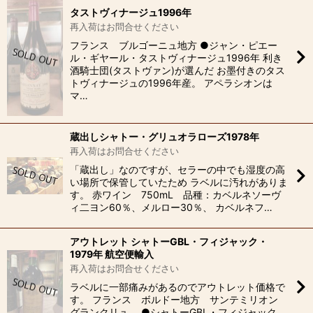
タストヴィナージュ1996年
再入荷はお問合せください
フランス ブルゴーニュ地方 ●ジャン・ピエー
ル・ギヤール・タストヴィナージュ1996年 利き
酒騎士団(タストヴァン)が選んだ お墨付きのタス
トヴィナージュの1996年産。 アペラシオンは
マ…
蔵出しシャトー・グリュオラローズ1978年
再入荷はお問合せください
「蔵出し」なのですが、セラーの中でも湿度の高
い場所で保管していたため ラベルに汚れがありま
す。 赤ワイン 750mL 品種：カベルネソーヴ
ィ二ヨン60％、メルロー30％、 カベルネフ…
アウトレット シャトーGBL・フィジャック・
1979年 航空便輸入
再入荷はお問合せください
ラベルに一部痛みがあるのでアウトレット価格で
す。 フランス ボルドー地方 サンテミリオン
グランクリュ ●シャトーGBL・フィジャック