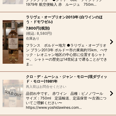
1979年 航空便輸入 赤 ルージュ 750m…
ラリヴェ・オーブリオン2013年 (白ワインのほ
う・ドモワゼル)
7,800
円
(税別)
(
税込
:
8,580
円
)
在庫あり
フランス ボルドー地方 ●ラリヴェ・オーブリオ
ン ブラン2013年 ボルドー市の東南約15km、ぺサ
ック・レオニャン地区の中心部に位置するシャト
ー。 シャトーの歴史は14世紀まで遡ることができ
ま…
クロ・デ・ムーシュ・ジャン・モロー(現ダヴィッ
ド・モロー)1981年
再入荷はお問合せください
品切れ中です。 赤ワイン 品種：ピノノワール
サイズ：750ml 定温輸送、定温保管 〜古酒につ
いてご理解ください〜
https://www.yoshidawines.com…