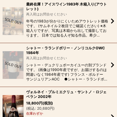
最終在庫！アイスワイン1983年 木箱入り(アウト
レット)
再入荷はお問合せください
年号の1983が分かりにくいためアウトレット価格
です。 (サムネイル２枚目でご確認ください) ※木
箱入りですが、写真は木箱から出して撮影してお
ります。 日本では知る人ぞ知る作品。希少…
シャトー・ラランドボリー・ノンリコルクOWC
1984年
再入荷はお問合せください
シャトー・デュクリュボーカイユーの別ブランド
です。 (画像は1990年産ですが、お届けするのは
間違いなく1984年産です) フランス・ボルドー
サンジュリアンAOC ●シャトー・ラランドボ…
ヴォルネイ・プルミエクリュ・サントノ・ロジェ
ベラン 2002年
18,800
円
(税別)
(
税込
:
20,680
円
)
在庫わずか