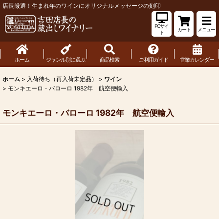
店長厳選！生まれ年のワインにオリジナルメッセージの刻印
PCサイ
カート
メニュー
ト
ホーム
ジャンル別に選ぶ
商品検索
ご利用ガイド
営業カレンダー
ホーム
>
入荷待ち（再入荷未定品）
>
ワイン
>
モンキエーロ・バローロ 1982年 航空便輸入
モンキエーロ・バローロ 1982年 航空便輸入