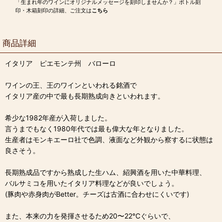
「生まれ年のワインにオリジナルメッセージを刻印しませんか？」ボトル刻
印・木箱刻印の詳細、ご注文は
こちら
商品詳細
イタリア ピエモンテ州 バローロ
ワインの王、王のワインといわれる銘酒で
イタリア産の中で最も長期熟成向きといわれます。
希少な1982年産が入荷しました。
言うまでもなく1980年代では最も偉大な年となりました。
生産者はモンキエーロ社で色調、液面など外観から察するに状態は
良さそう。
長期熟成品ですから熟成した生ハム、紹興酒を用いた中華料理、
バルサミコを用いたイタリア料理などが良いでしょう。
(豚肉や赤身肉がBetter。チーズは古酒に合わせにくいです)
また、本来の力を発揮させるため20〜22℃ぐらいで、