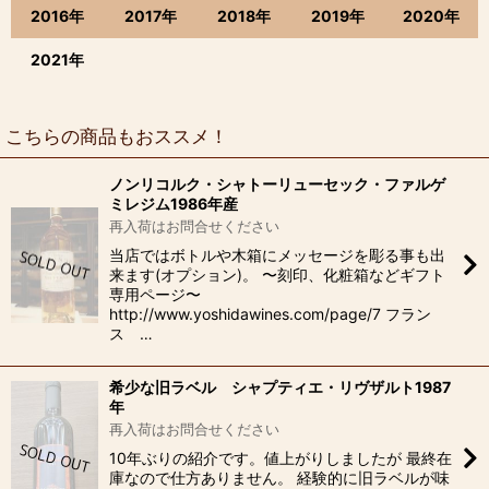
2016年
2017年
2018年
2019年
2020年
2021年
こちらの商品もおススメ！
ノンリコルク・シャトーリューセック・ファルゲ
ミレジム1986年産
再入荷はお問合せください
当店ではボトルや木箱にメッセージを彫る事も出
来ます(オプション)。 〜刻印、化粧箱などギフト
専用ページ〜
http://www.yoshidawines.com/page/7 フラン
ス …
希少な旧ラベル シャプティエ・リヴザルト1987
年
再入荷はお問合せください
10年ぶりの紹介です。値上がりしましたが 最終在
庫なので仕方ありません。 経験的に旧ラベルが味