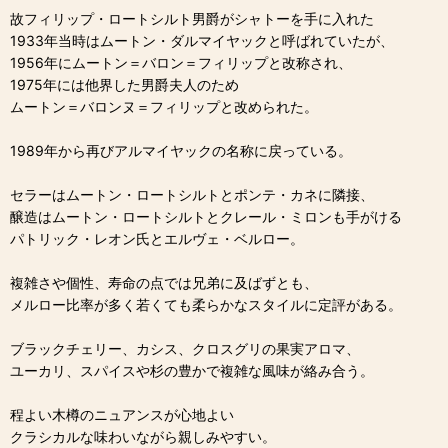
故フィリップ・ロートシルト男爵がシャトーを手に入れた
1933年当時はムートン・ダルマイヤックと呼ばれていたが、
1956年にムートン＝バロン＝フィリップと改称され、
1975年には他界した男爵夫人のため
ムートン＝バロンヌ＝フィリップと改められた。
1989年から再びアルマイヤックの名称に戻っている。
セラーはムートン・ロートシルトとポンテ・カネに隣接、
醸造はムートン・ロートシルトとクレール・ミロンも手がける
パトリック・レオン氏とエルヴェ・ベルロー。
複雑さや個性、寿命の点では兄弟に及ばずとも、
メルロー比率が多く若くても柔らかなスタイルに定評がある。
ブラックチェリー、カシス、クロスグリの果実アロマ、
ユーカリ、スパイスや杉の豊かで複雑な風味が絡み合う。
程よい木樽のニュアンスが心地よい
クラシカルな味わいながら親しみやすい。