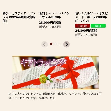
稀少！カステッロ・バン
名門 シャトー・ベイシ
旨い！ムルソー・オスピ
フィ1992年(期間限定特
ュヴェル1978年
ス・ド・ボーヌ2003年
価)
(白ワイン)
28,000
円
(税別)
(
税込
:
30,800
円
)
24,800
円
(税別)
(
税込
:
27,280
円
)
大切な人へのプレゼントには豪華木箱、化粧箱、リボンを。思いを込めて丁
寧にラッピングします。詳細は
こちら