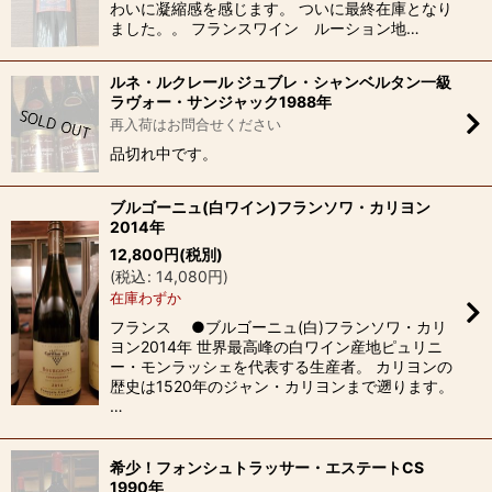
わいに凝縮感を感じます。 ついに最終在庫となり
ました。。 フランスワイン ルーション地…
ルネ・ルクレール ジュブレ・シャンベルタン一級
ラヴォー・サンジャック1988年
再入荷はお問合せください
品切れ中です。
ブルゴーニュ(白ワイン)フランソワ・カリヨン
2014年
12,800
円
(税別)
(
税込
:
14,080
円
)
在庫わずか
フランス ●ブルゴーニュ(白)フランソワ・カリ
ヨン2014年 世界最高峰の白ワイン産地ピュリニ
ー・モンラッシェを代表する生産者。 カリヨンの
歴史は1520年のジャン・カリヨンまで遡ります。
…
希少！フォンシュトラッサー・エステートCS
1990年