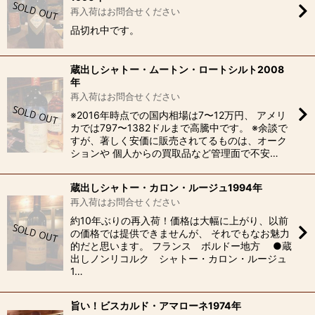
再入荷はお問合せください
品切れ中です。
蔵出しシャトー・ムートン・ロートシルト2008
年
再入荷はお問合せください
※2016年時点での国内相場は7〜12万円、 アメリ
カでは797〜1382ドルまで高騰中です。 ※余談で
すが、著しく安価に販売されてるものは、オーク
ションや 個人からの買取品など管理面で不安…
蔵出しシャトー・カロン・ルージュ1994年
再入荷はお問合せください
約10年ぶりの再入荷！価格は大幅に上がり、以前
の価格では提供できませんが、 それでもなお魅力
的だと思います。 フランス ボルドー地方 ●蔵
出しノンリコルク シャトー・カロン・ルージュ
1…
旨い！ビスカルド・アマローネ1974年