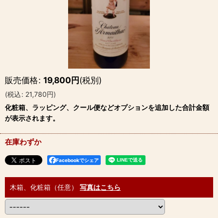
販売価格
:
19,800
円
(税別)
(
税込
:
21,780
円
)
化粧箱、ラッピング、クール便などオプションを追加した合計金額
が表示されます。
在庫わずか
Facebookでシェア
木箱、化粧箱（任意）
写真はこちら