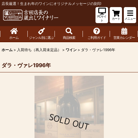
店長厳選！生まれ年のワインにオリジナルメッセージの刻印
PCサイ
カート
メニュー
ト
ホーム
ジャンル別に選ぶ
商品検索
ご利用ガイド
営業カレンダー
ホーム
>
入荷待ち（再入荷未定品）
>
ワイン
>
ダラ・ヴァレ1996年
ダラ・ヴァレ1996年