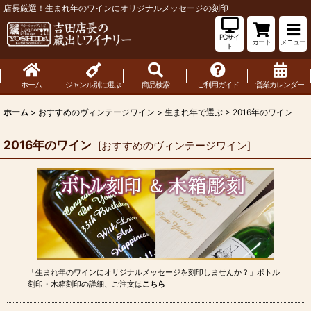
店長厳選！生まれ年のワインにオリジナルメッセージの刻印
PCサイ
カート
メニュー
ト
ホーム
ジャンル別に選ぶ
商品検索
ご利用ガイド
営業カレンダー
ホーム
>
おすすめのヴィンテージワイン
>
生まれ年で選ぶ
>
2016年のワイン
2016年のワイン
[
おすすめのヴィンテージワイン
]
「生まれ年のワインにオリジナルメッセージを刻印しませんか？」ボトル
刻印・木箱刻印の詳細、ご注文は
こちら