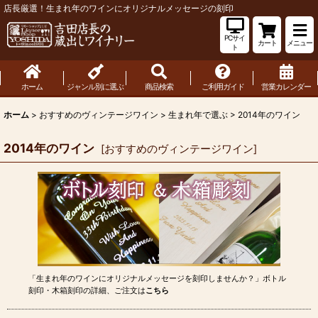
店長厳選！生まれ年のワインにオリジナルメッセージの刻印
PCサイ
カート
メニュー
ト
ホーム
ジャンル別に選ぶ
商品検索
ご利用ガイド
営業カレンダー
ホーム
>
おすすめのヴィンテージワイン
>
生まれ年で選ぶ
>
2014年のワイン
2014年のワイン
[
おすすめのヴィンテージワイン
]
「生まれ年のワインにオリジナルメッセージを刻印しませんか？」ボトル
刻印・木箱刻印の詳細、ご注文は
こちら