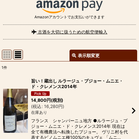
Amazonアカウントでお支払いができます
古酒を大切に扱うための航空便輸入
表示順変更
閉じる
1
件
表示数
:
旨い！蔵出し ルラージュ・プジョー・ムニエ・
ド・クレメンス2014年
並び順
:
14,800
円
(税別)
(
税込
:
16,280
円
)
絞り込む
在庫あり
フランス シャンパーニュ地方 ●ルラージュ・プ
ジョー・ムニエ・ド・クレメンス2014年 現在は
全て有機農法へ転換したプジョー。 ヴリニ村を代
表するピノムニエ種100%のキュヴェ 「ムニ…