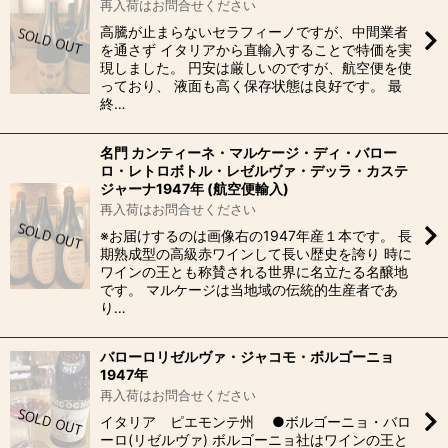
再入荷はお問合せください
高騰が止まらないセラフィーノですが、中間業者
を通さず イタリアから直輸入することで特価を実
絞り込む
現しました。 円安は厳しいのですが、航空便を使
っており、 液面も高く保存状態は良好です。 最
終…
名門 カンティーネ・マルケージ・ディ・バロー
ロ・レトロボトル・レゼルヴァ・デッラ・カステ
ジャーナ1947年 (航空便輸入)
再入荷はお問合せください
※お届けするのは画像右の1947年産１本です。 長
期熟成型の高級赤ワインして長い歴史を誇り 時に
ワインの王とも称賛される世界に名立たる名醸地
です。 マルケージは当地域の伝統的生産者であ
り…
バローロリゼルヴァ・ジャコモ・ボルゴーニョ
1947年
再入荷はお問合せください
イタリア ピエモンテ州 ●ボルゴーニョ・バロ
ーロ(リゼルヴァ) ボルゴーニョ社はワインの王と