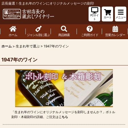
店長厳選！生まれ年のワインにオリジナルメッセージの刻印
PCサイ
カート
メニュー
ト
ホーム
ジャンル別に選ぶ
商品検索
ご利用ガイド
営業カレンダー
ホーム
>
生まれ年で選ぶ
>
1947年のワイン
1947年のワイン
「生まれ年のワインにオリジナルメッセージを刻印しませんか？」ボトル
刻印・木箱刻印の詳細、ご注文は
こちら