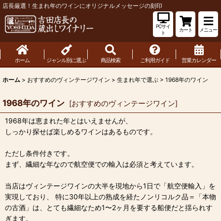
店長厳選！生まれ年のワインにオリジナルメッセージの刻印
PCサイ
カート
メニュー
ト
ホーム
ジャンル別に選ぶ
商品検索
ご利用ガイド
営業カレンダー
ホーム
>
おすすめのヴィンテージワイン
>
生まれ年で選ぶ
>
1968年のワイン
1968年のワイン
[
おすすめのヴィンテージワイン
]
1968年は恵まれた年とはいえませんが、
しっかり探せば楽しめるワインはあるものです。
ただし条件付きです。
まず、繊細な年なので航空便での輸入は必須と考えています。
当店はヴィンテージワインの大半を現地から1日で「航空便輸入」を
実現しており、 特に30年以上の熟成を経たノンリコルク品＝「本物
の古酒」は、とても繊細なため1〜2ヶ月を要する船便だと揺られす
ぎます。