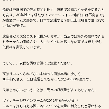
船便は中継国での停泊時間も長く、無断で冷蔵スイッチを切ること
もあり、30年以上を経たヴィンテージワインの輸送には不向きです
が古酒ブームの影響で、日本で流通する９割以上は船便で運ばれて
いるのが実情…
航空便だと大変コストは掛かりますが、当店では海外の信頼できる
セラーからの直輸入や、大手サイトに出店しない事で経費を抑え、
低価格を実現しています。
そして。。安価な贋物古酒にご注意ください。
実はリコルクされてない本物の古酒は本当に少なく、
10年前でさえ、ほぼ流通してなかったのが1968年産です。
良年じゃないということは、元々の収穫量が多くありません。
ヴィンテージワインブームが2012年頃から始まり、
コルクを打ち替える際に若いワインを大量に補充したと思われる