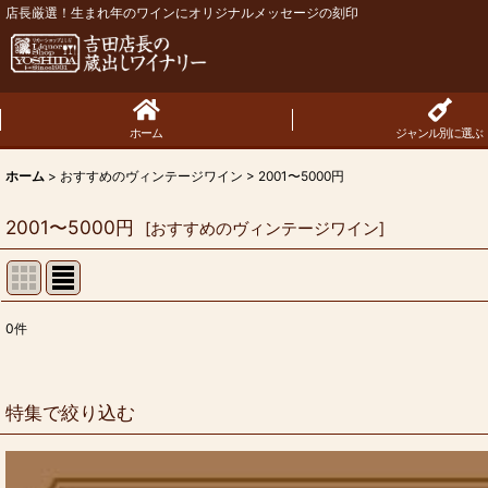
店長厳選！生まれ年のワインにオリジナルメッセージの刻印
ホーム
ジャンル別に選ぶ
ホーム
>
おすすめのヴィンテージワイン
>
2001〜5000円
2001〜5000円
[
おすすめのヴィンテージワイン
]
0
件
表示数
:
並び順
:
特集で絞り込む
お買い得商品