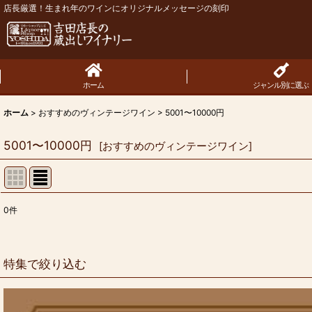
店長厳選！生まれ年のワインにオリジナルメッセージの刻印
ホーム
ジャンル別に選ぶ
ホーム
>
おすすめのヴィンテージワイン
>
5001〜10000円
5001〜10000円
[
おすすめのヴィンテージワイン
]
0
件
表示数
:
並び順
:
特集で絞り込む
お買い得商品