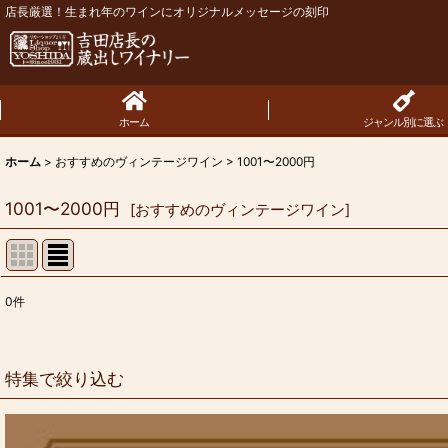
店長厳選！生まれ年のワインにオリジナルメッセージの刻印
ホーム
ジャンル別に選ぶ
ホーム
>
おすすめのヴィンテージワイン
>
1001〜2000円
1001〜2000円
[
おすすめのヴィンテージワイン
]
0
件
表示数
:
並び順
:
特集で絞り込む
お買い得商品