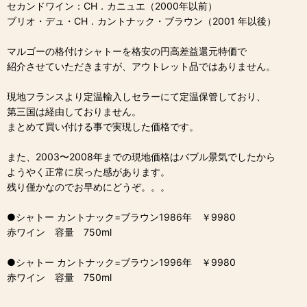
セカンドワイン：CH．カニュエ（2000年以前）
ブリオ・デュ・CH．カントナック・ブラウン（2001 年以後）
マルゴーの格付けシャトーを格安の円高差益還元特価で
紹介させていただきますが、アウトレット品ではありません。
現地フランスより定温輸入しセラーにて定温保管しており、
第三国は経由しておりません。
まとめて買い付ける事で実現した価格です。
また、2003〜2008年までの現地価格はバブル景気でしたから
ようやく正常に戻った感があります。
残り僅かなのでお早めにどうぞ。。。
●シャトー カントナック=ブラウン1986年 ￥9980
赤ワイン 容量 750ml
●シャトー カントナック=ブラウン1996年 ￥9980
赤ワイン 容量 750ml