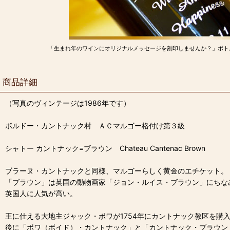
「生まれ年のワインにオリジナルメッセージを刻印しませんか？」ボト
商品詳細
（写真のヴィンテージは1986年です）
ボルドー・カントナック村 ＡＣマルゴー格付け第３級
シャトー カントナック=ブラウン Chateau Cantenac Brown
ブラーヌ・カントナックと同様、マルゴーらしく黄金のエチケット。
「ブラウン」は英国の動物画家「ジョン・ルイス・ブラウン」にちな
英国人に人気が高い。
王に仕える大地主ジャック・ボワが1754年にカントナック教区を購
後に「ボワ（ボイド）・カントナック」と「カントナック・ブラウン