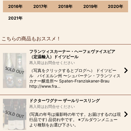
2016年
2017年
2018年
2019年
2020年
2021年
こちらの商品もおススメ！
フランツィスカーナー・ヘーフェヴァイスビア
（定温輸入）ドイツビール
再入荷はお問合せください
（写真をクリックするとブログへ） ドイツビー
ル バイエルン州 〜シュパーテン・フランツィス
カナー醸造所〜 Spaten-Franziskaner-Brau
http://www.fra…
ドクターワグナー ザールリースリング
再入荷はお問合せください
(写真の年号は撮影時の年です。お届けするのは現
行品です) 品切れ中です。 ※プルダウンメニュー
より種類をお選び下さい。