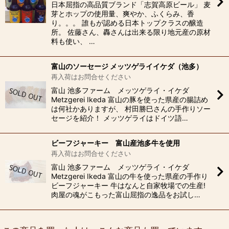
日本屈指の高品質ブランド「志賀高原ビール」 麦
芽とホップの使用量、爽やか、ふくらみ、香
り。。。 誰もが認める日本トップクラスの醸造
所。 佐藤さん、轟さんは出来る限り地元産の原材
料も使い、 …
富山のソーセージ メッツゲライイケダ（池多）
再入荷はお問合せください
富山 池多ファーム メッツゲライ・イケダ
Metzgerei Ikeda 富山の豚を使った県産の腸詰め
は何社かありますが、 村田勝巳さんの手作りソー
セージを紹介！ メッツゲライはドイツ語…
ビーフジャーキー 富山産池多牛を使用
再入荷はお問合せください
富山 池多ファーム メッツゲライ・イケダ
Metzgerei Ikeda 富山の牛を使った県産の手作り
ビーフジャーキー 牛はなんと自家牧場での生産!
肉屋の魂がこもった富山屈指の逸品をお試し…