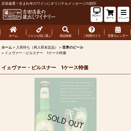
店長厳選！生まれ年のワインにオリジナルメッセージの刻印
PCサイ
カート
メニュー
ト
ホーム
ジャンル別に選ぶ
商品検索
ご利用ガイド
営業カレンダー
ホーム
>
入荷待ち（再入荷未定品）
>
世界のビール
>
イェヴァー・ピルスナー 1ケース特価
イェヴァー・ピルスナー 1ケース特価