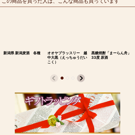
この商品を買った人は、こんな商品も買っています
新潟県 新潟麦酒 各種
オオヤブラッスリー 越
黒糖焼酎「まーらん舟」
中大黒（えっちゅうだい
33度 原酒
こく）