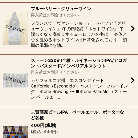
ブルーベリー・グリューワイン
再入荷はお問合せください
フランスで「ヴァン・ショー」、ドイツで「グリ
ューヴァイン」 冬の風物詩「ホットワイン」 半
端じゃなく底冷えするヨーロッパの冬に、 身体と
心を温めるホットワインは日常化されており、 初
期の風邪にも効…
ストーン330ml全種・ルイネーションIPA/アロガ
ントバスタード/インペリアルスタウト
再入荷はお問合せください
カリフォルニア州 エスコンディード
California（Escondido） 〜ストーン・ブルーイン
グ Stone Brewing 〜 ●Stone Pale Ale （ストー
ン ペールエー…
志賀高原ビールIPA、ペールエール、ポーターな
ど各種
400
円
(税別)
(
税込
:
440
円
)