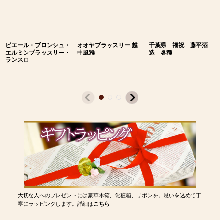
ビエール・ブロンシュ・
オオヤブラッスリー 越
千葉県 福祝 藤平酒
エルミンブラッスリー・
中風雅
造 各種
ランスロ
大切な人へのプレゼントには豪華木箱、化粧箱、リボンを。思いを込めて丁
寧にラッピングします。詳細は
こちら