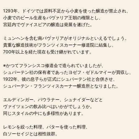
1293年、ドイツでは原料不足から小麦を使った醸造が禁止され、
小麦でのビール生産をバヴァリア王朝の権限とし、
宮廷内でヴァイスビアの醸造は発展を遂げた。
ミュンヘンを含む南バヴァリアがオリジナルといえるでしょう。
貴重な醸造技術がフランツィスカーナー修道院に結集し、
700年以上を経た現在も受け継がれています。
※かつてフランシスコ修道会で造られていましたが、
シュパーテン社の保有者であったヨゼフ・ゼドルマイーが買収し、
1922年、彼の息子らが正式にシュパーテン社と合併させ、
シュパーテン・フランツィスカーナー醸造所となりました。
エルディンガー、パウラナー、シュナイダーなどと
ヴァイツェンの飲み比べはいかがでしょうか。
同じスタイルの中にも多様性があります。
レモンを絞った料理、バターを使った料理、
白ソーセイジとは相性抜群。