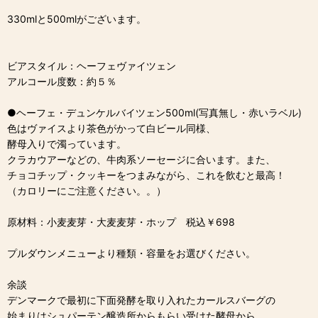
330mlと500mlがございます。
ビアスタイル：ヘーフェヴァイツェン
アルコール度数：約５％
●ヘーフェ・デュンケルバイツェン500ml(写真無し・赤いラベル)
色はヴァイスより茶色がかって白ビール同様、
酵母入りで濁っています。
クラカウアーなどの、牛肉系ソーセージに合います。また、
チョコチップ・クッキーをつまみながら、これを飲むと最高！
（カロリーにご注意ください。。）
原材料：小麦麦芽・大麦麦芽・ホップ 税込￥698
プルダウンメニューより種類・容量をお選びください。
余談
デンマークで最初に下面発酵を取り入れたカールスバーグの
始まりはシュパーテン醸造所からもらい受けた酵母から。