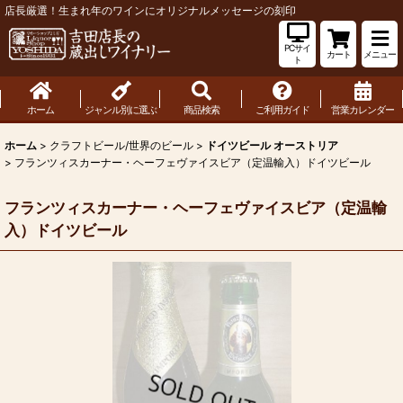
店長厳選！生まれ年のワインにオリジナルメッセージの刻印
PCサイ
カート
メニュー
ト
ホーム
ジャンル別に選ぶ
商品検索
ご利用ガイド
営業カレンダー
ホーム
>
クラフトビール/世界のビール
>
ドイツビール オーストリア
>
フランツィスカーナー・ヘーフェヴァイスビア（定温輸入）ドイツビール
フランツィスカーナー・ヘーフェヴァイスビア（定温輸
入）ドイツビール