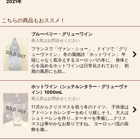
2021年
こちらの商品もおススメ！
ブルーベリー・グリューワイン
再入荷はお問合せください
フランスで「ヴァン・ショー」、ドイツで「グリ
ューヴァイン」 冬の風物詩「ホットワイン」 半
端じゃなく底冷えするヨーロッパの冬に、 身体と
心を温めるホットワインは日常化されており、 初
期の風邪にも効…
ホットワイン（シュテルンタラー・グリューヴァ
イン）1000mL
再入荷はお問合せください
11月からクリスマスを祝う冬のドイツ。 子供達は
アドベントカレンダーをめくり嬉しそう。 大人は
シュトーレンを作り…ターキーを準備し…クリス
マスは華やかなお祭りですね。 ヨーロッパ流の装
飾を施…