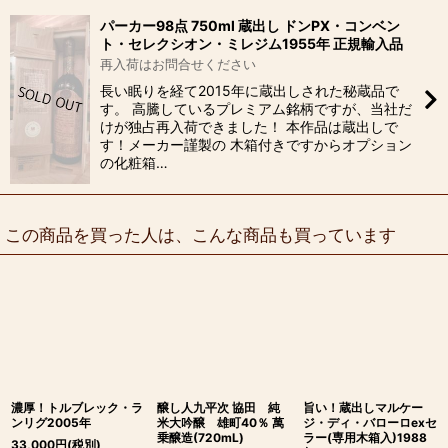
パーカー98点 750ml 蔵出し ドンPX・コンベン
ト・セレクシオン・ミレジム1955年 正規輸入品
再入荷はお問合せください
長い眠りを経て2015年に蔵出しされた秘蔵品で
す。 高騰しているプレミアム銘柄ですが、当社だ
けが独占再入荷できました！ 本作品は蔵出しで
す！メーカー謹製の 木箱付きですからオプション
の化粧箱…
この商品を買った人は、こんな商品も買っています
濃厚！トルブレック・ラ
醸し人九平次 協田 純
旨い！蔵出しマルケー
ンリグ2005年
米大吟醸 雄町40％ 萬
ジ・ディ・バローロexセ
乗醸造(720mL)
ラー(専用木箱入)1988
33,000
円
(税別)