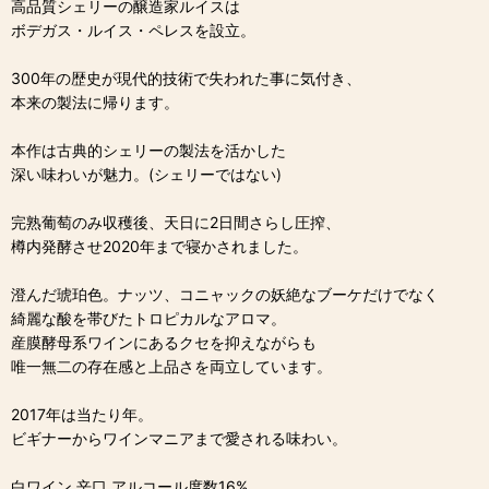
高品質シェリーの醸造家ルイスは
ボデガス・ルイス・ペレスを設立。
300年の歴史が現代的技術で失われた事に気付き、
本来の製法に帰ります。
本作は古典的シェリーの製法を活かした
深い味わいが魅力。(シェリーではない)
完熟葡萄のみ収穫後、天日に2日間さらし圧搾、
樽内発酵させ2020年まで寝かされました。
澄んだ琥珀色。ナッツ、コニャックの妖絶なブーケだけでなく
綺麗な酸を帯びたトロピカルなアロマ。
産膜酵母系ワインにあるクセを抑えながらも
唯一無二の存在感と上品さを両立しています。
2017年は当たり年。
ビギナーからワインマニアまで愛される味わい。
白ワイン 辛口 アルコール度数16%