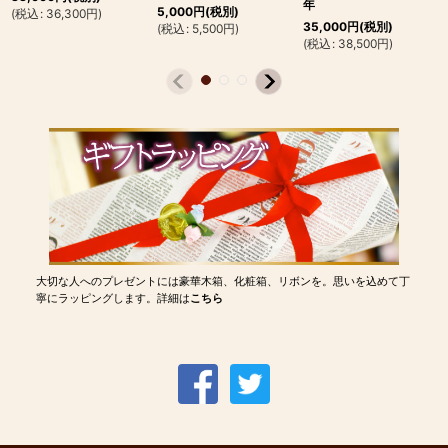
年
5,000
円
(税別)
(
税込
:
36,300
円
)
35,000
円
(税別)
(
税込
:
5,500
円
)
(
税込
:
38,500
円
)
大切な人へのプレゼントには豪華木箱、化粧箱、リボンを。思いを込めて丁
寧にラッピングします。詳細は
こちら