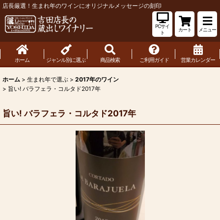
店長厳選！生まれ年のワインにオリジナルメッセージの刻印
PCサイ
カート
メニュー
ト
ホーム
ジャンル別に選ぶ
商品検索
ご利用ガイド
営業カレンダー
ホーム
>
生まれ年で選ぶ
>
2017年のワイン
>
旨い! バラフェラ・コルタド2017年
旨い! バラフェラ・コルタド2017年