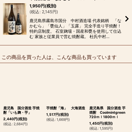
1,950
円
(税別)
(
税込
:
2,145
円
)
鹿児島県霧島市国分 中村酒造場 代表銘柄 「な
かむら」「甕仙人」「玉露」 完全手造り芋焼酎！
特約店制度。 石室麹場・国産和甕を使用して仕込
む 家族と従業員で営む焼酎蔵。 杜氏中村…
この商品を買った人は、こんな商品も買っています
鹿児島 国分酒造 芋焼
芋焼酎「海」 大海酒造
鹿児島県 国分酒造 芋
酎「いも麹・芋」
焼酎 Coolmintgreen
1,517
円
(税別)
720ｍｌ1800ｍｌ
2,440
円
(税別)
(
税込
:
1,669
円
)
1,450
円
(税別)
(
税込
:
2,684
円
)
(
税込
:
1,595
円
)