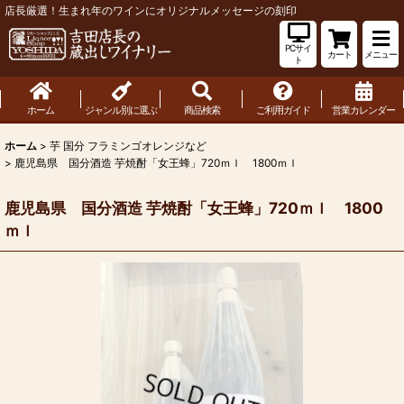
店長厳選！生まれ年のワインにオリジナルメッセージの刻印
PCサイ
カート
メニュー
ト
ホーム
ジャンル別に選ぶ
商品検索
ご利用ガイド
営業カレンダー
ホーム
>
芋 国分 フラミンゴオレンジなど
>
鹿児島県 国分酒造 芋焼酎「女王蜂」720ｍｌ 1800ｍｌ
鹿児島県 国分酒造 芋焼酎「女王蜂」720ｍｌ 1800
ｍｌ