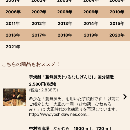
2001年
2002年
2003年
2004年
2005年
2006年
2007年
2008年
2009年
2010年
2011年
2012年
2013年
2014年
2015年
2016年
2017年
2018年
2019年
2020年
2021年
こちらの商品もおススメ！
芋焼酎「蔓無源氏(つるなしげんじ)」国分酒造
2,580
円
(税別)
(
税込
:
2,838
円
)
希少な「蔓無源氏」を用いた芋焼酎です！ 以前に
ご紹介した「大正の一滴 （ひね麹、ひねもろ
み）」は 大正時代の老麹造りを再現しています。
http://www.yoshidawines.com…
中村酒造場 なかむら 1800ｍｌ、720ｍｌ