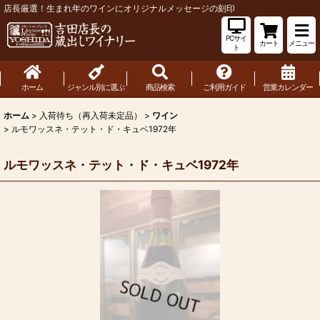
店長厳選！生まれ年のワインにオリジナルメッセージの刻印
PCサイ
カート
メニュー
ト
ホーム
ジャンル別に選ぶ
商品検索
ご利用ガイド
営業カレンダー
ホーム
>
入荷待ち（再入荷未定品）
>
ワイン
>
ルモワッスネ・テット・ド・キュベ1972年
ルモワッスネ・テット・ド・キュベ1972年