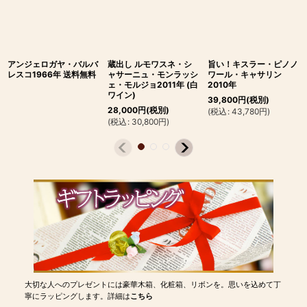
アンジェロガヤ・バルバ
蔵出し ルモワスネ・シ
旨い！キスラー・ピノノ
レスコ1966年 送料無料
ャサーニュ・モンラッシ
ワール・キャサリン
ェ・モルジョ2011年 (白
2010年
ワイン)
39,800
円
(税別)
28,000
円
(税別)
(
税込
:
43,780
円
)
(
税込
:
30,800
円
)
大切な人へのプレゼントには豪華木箱、化粧箱、リボンを。思いを込めて丁
寧にラッピングします。詳細は
こちら