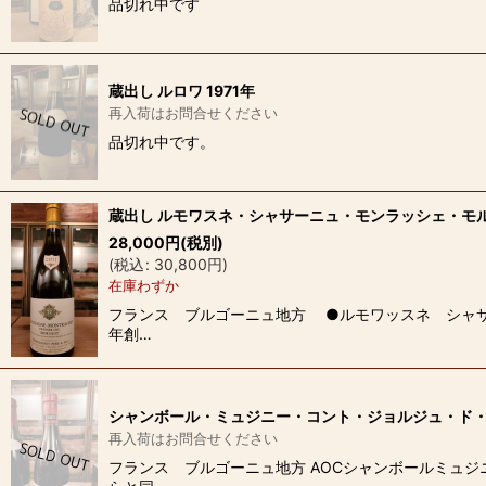
品切れ中です
蔵出し ルロワ 1971年
再入荷はお問合せください
品切れ中です。
蔵出し ルモワスネ・シャサーニュ・モンラッシェ・モルジ
28,000
円
(税別)
(
税込
:
30,800
円
)
在庫わずか
フランス ブルゴーニュ地方 ●ルモワッスネ シャサー
年創…
シャンボール・ミュジニー・コント・ジョルジュ・ド・
再入荷はお問合せください
フランス ブルゴーニュ地方 AOCシャンボールミュジ