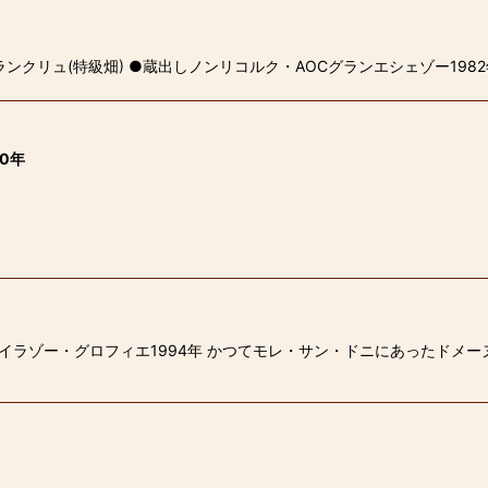
クリュ(特級畑) ●蔵出しノンリコルク・AOCグランエシェゾー1982年
0年
ペイラゾー・グロフィエ1994年 かつてモレ・サン・ドニにあったドメ