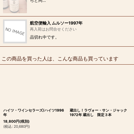
らと同…
航空便輸入 ムルソー1997年
再入荷はお問合せください
品切れ中です。
この商品を買った人は、こんな商品も買っています
ハイツ・ワインセラーズ/ハイツ1996
蔵出し！ラヴォー・サン・ジャック
年
1972年 蔵出し 限定３本
18,800
円
(税別)
(
税込
:
20,680
円
)