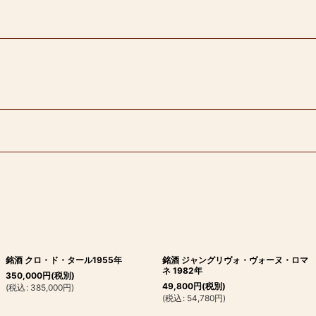
銘酒 クロ・ド・タール1955年
銘酒 ジャングリヴォ・ヴォーヌ・ロマ
ネ 1982年
350,000
円
(税別)
49,800
円
(税別)
(
税込
:
385,000
円
)
(
税込
:
54,780
円
)