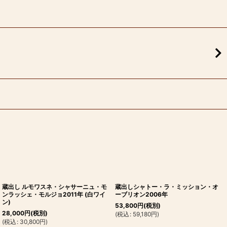
蔵出し ルモワスネ・シャサーニュ・モ
蔵出しシャトー・ラ・ミッション・オ
ンラッシェ・モルジョ2011年 (白ワイ
ーブリオン2006年
ン)
53,800
円
(税別)
28,000
円
(税別)
(
税込
:
59,180
円
)
(
税込
:
30,800
円
)