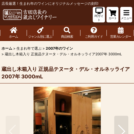
店長厳選！生まれ年のワインにオリジナルメッセージの刻印
PCサイ
カート
メニュー
ト
ホーム
ジャンル別に選ぶ
商品検索
ご利用ガイド
営業カレンダー
ホーム
>
生まれ年で選ぶ
>
2007年のワイン
>
蔵出し木箱入り 正規品テヌータ・デル・オルネッライア2007年 3000mL
蔵出し木箱入り 正規品テヌータ・デル・オルネッライア
2007年 3000mL