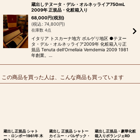
蔵出しテヌータ・デル・オルネッライア750mL
2009年 正規品・化粧箱入り
68,000
円
(税別)
(
税込
:
74,800
円
)
在庫数 4点
イタリア トスカーナ地方 ボルゲリ地区 ●テヌー
タ・デル・オルネッライア2009年 化粧箱入り正
規品 Tenuta dell'Ornellaia Vemdemia 2009 1981
年創業。…
この商品を買った人は、こんな商品も買っています
蔵出し正規品 シャト
蔵出し 正規品 シャトー
蔵出し正規品・豪華化粧
ー・ロンボー1961年 木
カイユー・バルザック・
箱入りボランジェRD