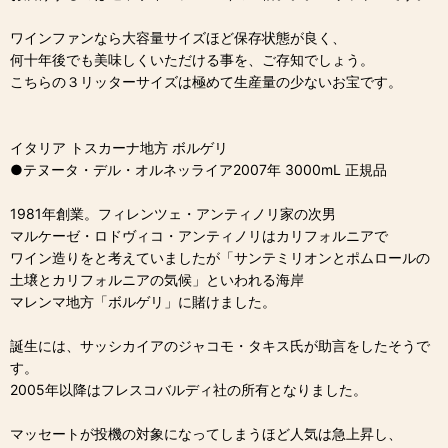
ワインファンなら大容量サイズほど保存状態が良く、
何十年後でも美味しくいただける事を、ご存知でしょう。
こちらの３リッターサイズは極めて生産量の少ないお宝です。
イタリア トスカーナ地方 ボルゲリ
●テヌータ・デル・オルネッライア2007年 3000mL 正規品
1981年創業。フィレンツェ・アンティノリ家の次男
マルケーゼ・ロドヴィコ・アンティノリはカリフォルニアで
ワイン造りをと考えていましたが「サンテミリオンとポムロールの
土壌とカリフォルニアの気候」といわれる海岸
マレンマ地方「ボルゲリ」に賭けました。
誕生には、サッシカイアのジャコモ・タキス氏が助言をしたそうで
す。
2005年以降はフレスコバルディ社の所有となりました。
マッセートが投機の対象になってしまうほど人気は急上昇し、