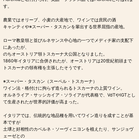
す。
農業ではオリーブ、小麦の大産地で、ワインでは庶民の酒
キャンティや※スーパー・タスカンを輩出する世界屈指の産地。
ローマ教皇領と並びルネサンス中心地の一つでメディチ家の支配下
にあったが、
のちオーストリア領トスカーナ大公国となりました。
1860年イタリアに合併されたが、オーストリアは20世紀初頭まで
トスカーナの領有権を主張したそうです。
※スーパー・タスカン（スーペル・トスカーナ）
ワイン法・格付けに拘らず造られるトスカーナの上質ワイン。
オルネライア・サッシカイア・ソライアが代表格で、VdTやIGTとし
て生産されたが世界的評価が高まった。
イタリアでは、伝統的な地品種を用いてワイン造りを成すことが基
本ですが
土壌と好相性のカベルネ・ソーヴィニヨンを植えたり、サンジョヴ
ェーゼとの