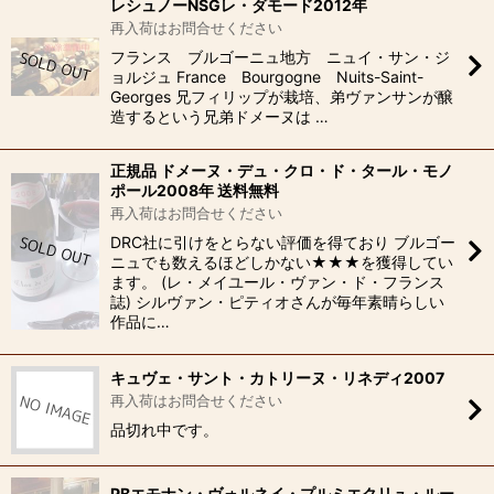
レシュノーNSGレ・ダモード2012年
再入荷はお問合せください
フランス ブルゴーニュ地方 ニュイ・サン・ジ
ョルジュ France Bourgogne Nuits-Saint-
Georges 兄フィリップが栽培、弟ヴァンサンが醸
造するという兄弟ドメーヌは …
正規品 ドメーヌ・デュ・クロ・ド・タール・モノ
ポール2008年 送料無料
再入荷はお問合せください
DRC社に引けをとらない評価を得ており ブルゴー
ニュでも数えるほどしかない★★★を獲得してい
ます。 (レ・メイユール・ヴァン・ド・フランス
誌) シルヴァン・ピティオさんが毎年素晴らしい
作品に…
キュヴェ・サント・カトリーヌ・リネディ2007
再入荷はお問合せください
品切れ中です。
PBエモナン・ヴォルネイ・プルミエクリュ・ルー