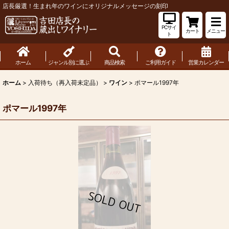
店長厳選！生まれ年のワインにオリジナルメッセージの刻印
PCサイ
カート
メニュー
ト
ホーム
ジャンル別に選ぶ
商品検索
ご利用ガイド
営業カレンダー
ホーム
>
入荷待ち（再入荷未定品）
>
ワイン
>
ポマール1997年
ポマール1997年