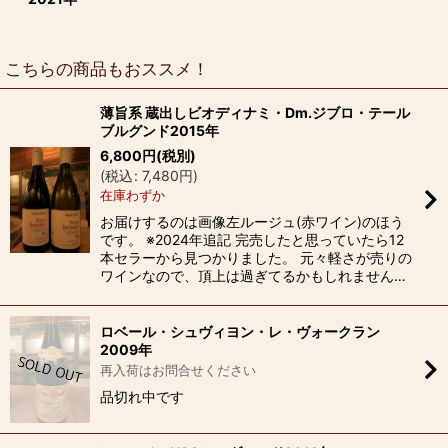
こちらの商品もおススメ！
薄旨系 蔵出しビオディナミ・Dm.ジブロ・テール
ブルグンド2015年
6,800
円
(税別)
(
税込
:
7,480
円
)
在庫わずか
お届けするのは画像左ルージュ(赤ワイン)のほう
です。 ※2024年追記 完売したと思っていたら12
本セラーから見つかりました。 元々軽さが売りの
ワインなので、頂上は過ぎてるかもしれません…
ロベール・シュヴィヨン・レ・ヴォークラン
2009年
再入荷はお問合せください
品切れ中です