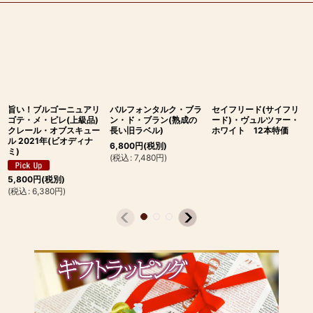
旨い！ブルゴーニュアリ
バルフォンタルク・ブラ
セイフリード(サイフリ
ゴテ・メ・ピレ(上級品)
ン・ド・ブラン(熟成の
ード)・ヴュルツァー・
クレール・オブスキュー
長い旧ラベル)
ホワイト 12本特価
ル 2021年(ビオディナ
6,800
円
(税別)
ミ)
(
税込
:
7,480
円
)
5,800
円
(税別)
(
税込
:
6,380
円
)