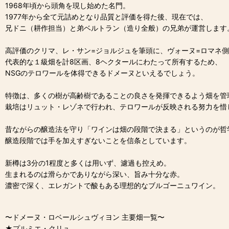
1968年頃から頭角を現し始めた名門。
1977年から全て元詰めとなり品質と評価を得た後、現在では、
兄ドニ（耕作担当）と弟ベルトラン（造り全般）の兄弟が運営します
高評価のクリマ、レ・サン=ジョルジュを筆頭に、ヴォーヌ=ロマネ
代表的な１級畑を計8区画、8ヘクタールにわたって所有するため、
NSGのテロワールを体得できるドメーヌといえるでしょう。
特徴は、多くの樹が高齢樹であることの良さを発揮できるよう畑を管
栽培はリュット・レゾネで行われ、テロワールが反映される努力を惜
昔ながらの醸造法を守り「ワインは畑の段階で決まる」というのが哲
醸造段階では手を加えすぎないことを信条としています。
新樽は3分の1程度と多くは用いず、濾過も控えめ。
生まれるのは滑らかでありながら深い、旨み十分な赤。
濃密で深く、エレガントで酸もある理想的なブルゴーニュワイン。
〜ドメーヌ・ロベールシュヴィヨン 主要畑一覧〜
★プルミエ・クリュ