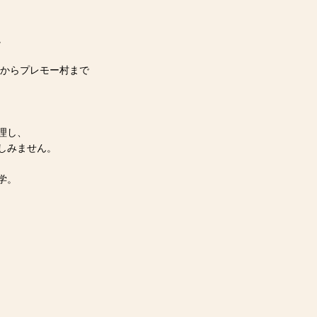
。
側からプレモー村まで
理し、
しみません。
学。