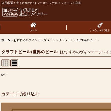
店長厳選！生まれ年のワインにオリジナルメッセージの刻印
ホーム
ジャンル別に選ぶ
ホーム
>
おすすめのヴィンテージワイン
>
クラフトビール/世界のビール
クラフトビール/世界のビール
[
おすすめのヴィンテージワイ
0
件
サブカテゴリ
:
表示数
:
カテゴリで絞り込む
並び順
:
クラフトビール/世界のビール (全商品)