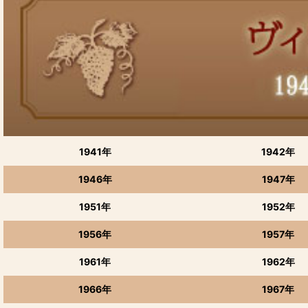
富山のクラフトビール(地ビール)
地ビール 定番＆限定品
アメリカ・クラフトビール（U.S.A.Beer）
ドイツビール オーストリア
ベルギービール
1941年
1942年
イギリスビール
1946年
1947年
世界のビール
1951年
1952年
1956年
1957年
1961年
1962年
1966年
1967年