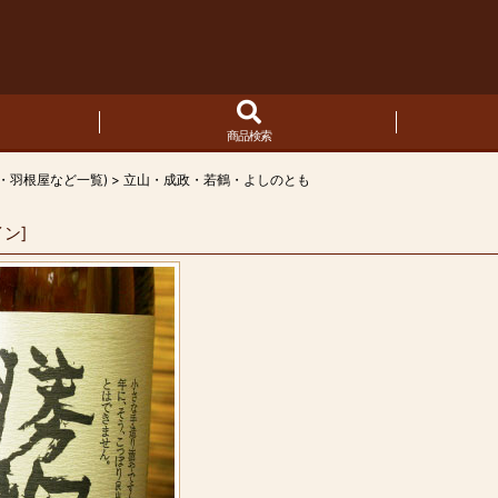
商品検索
・羽根屋など一覧)
>
立山・成政・若鶴・よしのとも
イン
]