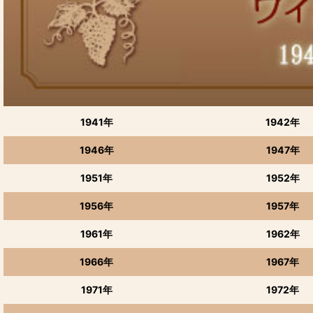
満寿泉
千代鶴
羽根屋
初嵐、曙
1941年
1942年
勝駒
1946年
1947年
三笑楽
1951年
1952年
林
1956年
1957年
立山・成政・若鶴・よしのとも
1961年
1962年
玉旭,ECHOES
1966年
1967年
若駒
1971年
1972年