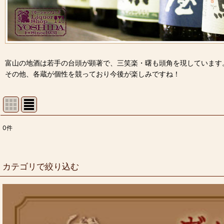
富山の地酒は若手の台頭が顕著で、三笑楽・曙も頭角を現しています
その他、各蔵が個性を競っており今後が楽しみですね！
0
件
表示数
:
並び順
:
カテゴリで絞り込む
富山の地酒(勝駒・満寿泉・千代鶴・林・羽根屋など一覧) (全商品)
イナガキヤストさんコラボ酒