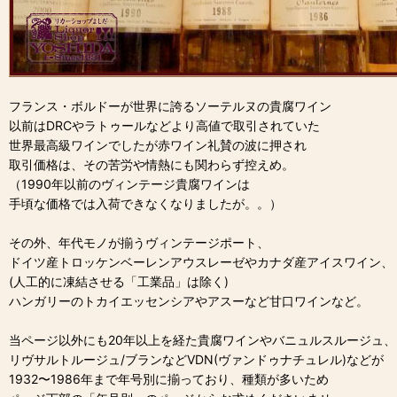
フランス・ボルドーが世界に誇るソーテルヌの貴腐ワイン
以前はDRCやラトゥールなどより高値で取引されていた
世界最高級ワインでしたが赤ワイン礼賛の波に押され
取引価格は、その苦労や情熱にも関わらず控えめ。
（1990年以前のヴィンテージ貴腐ワインは
手頃な価格では入荷できなくなりましたが。。）
その外、年代モノが揃うヴィンテージポート、
ドイツ産トロッケンベーレンアウスレーゼやカナダ産アイスワイン、
(人工的に凍結させる「工業品」は除く)
ハンガリーのトカイエッセンシアやアスーなど甘口ワインなど。
当ページ以外にも20年以上を経た貴腐ワインやバニュルスルージュ、
リヴサルトルージュ/ブランなどVDN(ヴァンドゥナチュレル)などが
1932〜1986年まで年号別に揃っており、種類が多いため