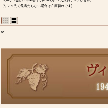
ページ下部の「年号別」のページからお求めくださいませ。
(リンク先で見当たらない場合は在庫切れです)
0
件
表示数
:
並び順
: