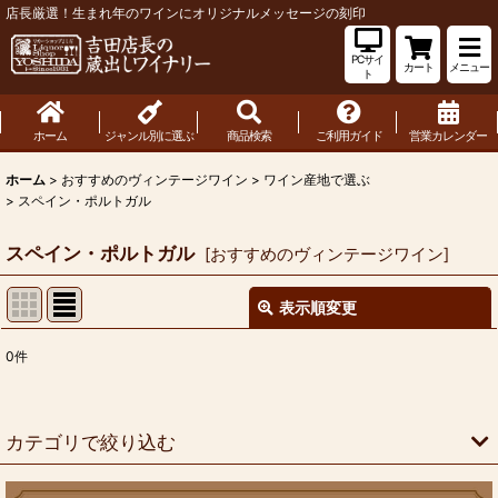
店長厳選！生まれ年のワインにオリジナルメッセージの刻印
PCサイ
カート
メニュー
ト
ホーム
ジャンル別に選ぶ
商品検索
ご利用ガイド
営業カレンダー
ホーム
>
おすすめのヴィンテージワイン
>
ワイン産地で選ぶ
>
スペイン・ポルトガル
スペイン・ポルトガル
[
おすすめのヴィンテージワイン
]
表示順変更
閉じる
0
件
表示数
:
並び順
:
カテゴリで絞り込む
絞り込む