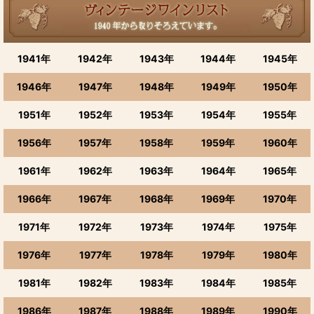
ワイン産地で選ぶ (全商品)
ブルゴーニュ
1941年
1942年
1943年
1944年
1945年
ボルドーワイン
1946年
1947年
1948年
1949年
1950年
アルザス・ロワール
1951年
1952年
1953年
1954年
1955年
ローヌ、ラングドック、ジュラ、南西地方など
1956年
1957年
1958年
1959年
1960年
ボジョレーヌーヴォー
1961年
1962年
1963年
1964年
1965年
シャンパーニュ（シャンパン）
1966年
1967年
1968年
1969年
1970年
スパークリング
1971年
1972年
1973年
1974年
1975年
イタリアワイン
1976年
1977年
1978年
1979年
1980年
スペイン・ポルトガル
1981年
1982年
1983年
1984年
1985年
ドイツワイン
1986年
1987年
1988年
1989年
1990年