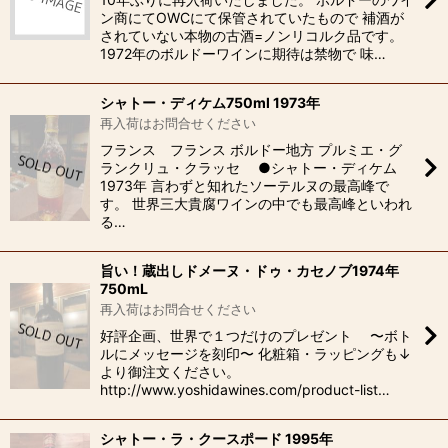
ン商にてOWCにて保管されていたもので 補酒が
されていない本物の古酒=ノンリコルク品です。
1972年のボルドーワインに期待は禁物で 味…
シャトー・ディケム750ml 1973年
再入荷はお問合せください
フランス フランス ボルドー地方 プルミエ・グ
ランクリュ・クラッセ ●シャトー・ディケム
1973年 言わずと知れたソーテルヌの最高峰で
す。 世界三大貴腐ワインの中でも最高峰といわれ
る…
旨い！蔵出しドメーヌ・ドゥ・カセノブ1974年
750mL
再入荷はお問合せください
好評企画、世界で１つだけのプレゼント 〜ボト
ルにメッセージを刻印〜 化粧箱・ラッピングも↓
より御注文ください。
http://www.yoshidawines.com/product-list…
シャトー・ラ・クースポード 1995年