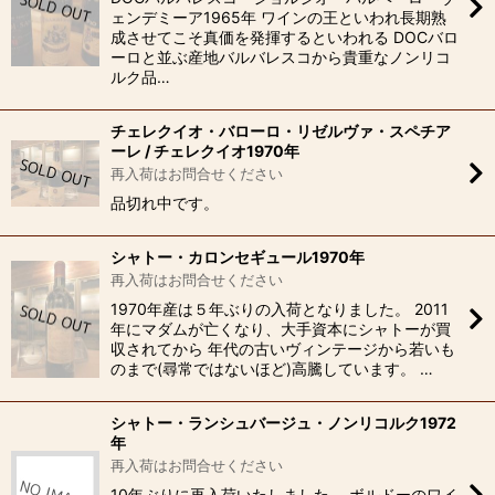
ェンデミーア1965年 ワインの王といわれ長期熟
成させてこそ真価を発揮するといわれる DOCバロ
ーロと並ぶ産地バルバレスコから貴重なノンリコ
ルク品…
チェレクイオ・バローロ・リゼルヴァ・スペチア
ーレ / チェレクイオ1970年
再入荷はお問合せください
品切れ中です。
シャトー・カロンセギュール1970年
再入荷はお問合せください
1970年産は５年ぶりの入荷となりました。 2011
年にマダムが亡くなり、大手資本にシャトーが買
収されてから 年代の古いヴィンテージから若いも
のまで(尋常ではないほど)高騰しています。 …
シャトー・ランシュバージュ・ノンリコルク1972
年
再入荷はお問合せください
10年ぶりに再入荷いたしました。 ボルドーのワイ