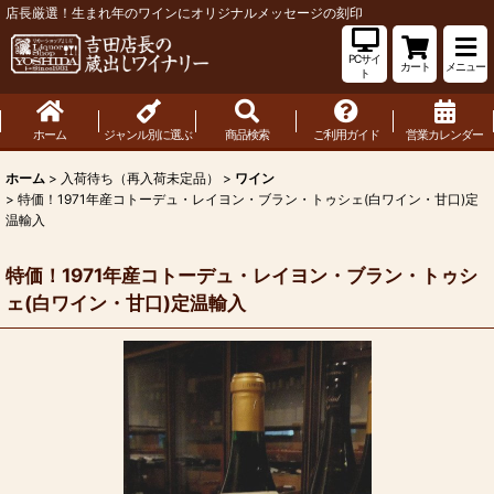
店長厳選！生まれ年のワインにオリジナルメッセージの刻印
PCサイ
カート
メニュー
ト
ホーム
ジャンル別に選ぶ
商品検索
ご利用ガイド
営業カレンダー
ホーム
>
入荷待ち（再入荷未定品）
>
ワイン
>
特価！1971年産コトーデュ・レイヨン・ブラン・トゥシェ(白ワイン・甘口)定
温輸入
特価！1971年産コトーデュ・レイヨン・ブラン・トゥシ
ェ(白ワイン・甘口)定温輸入