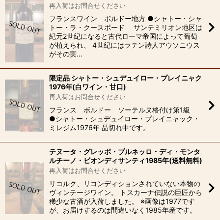
再入荷はお問合せください
フランスワイン ボルドー地方 ●シャトー・シャ
トー・ラ・クースポード サンテミリオン地区は
紀元2世紀になると古代ローマ帝国によって葡萄
が植えられ、 4世紀にはラテン詩人アウソニウス
がその実…
限定品 シャトー・シュデュイロー・プレイニャク
1976年(白ワイン・甘口)
再入荷はお問合せください
フランス ボルドー ソーテルヌ格付け第1級
●シャトー・シュデュイロー・プレイニャック・
ミレジム1976年 品切れ中です。
テヌータ・グレッポ・ブルネッロ・ディ・モンタ
ルチーノ・ビオンディサンティ1985年(送料無料)
再入荷はお問合せください
リコルク、リコンディションされていない本物の
ヴィンテージワイン。 トスカーナ伝説の巨匠から
稀少な古酒が入荷しました。 ※画像は1977です
が、お届けするのは間違いなく1985年産です。
…