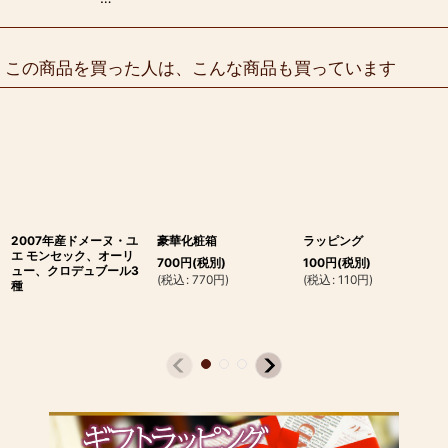
この商品を買った人は、こんな商品も買っています
2007年産ドメーヌ・ユ
豪華化粧箱
ラッピング
エ モンセック、オーリ
700
円
(税別)
100
円
(税別)
ュー、クロデュブール3
(
税込
:
770
円
)
(
税込
:
110
円
)
種