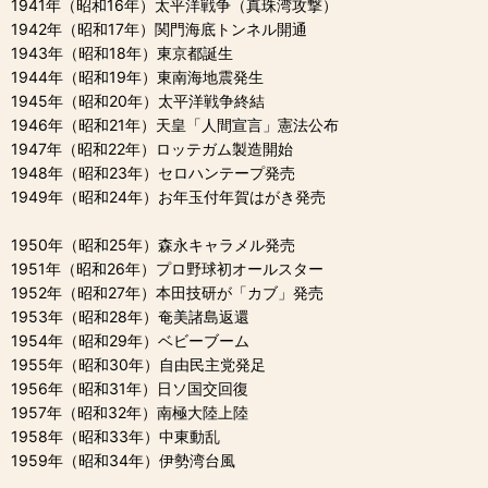
1941年（昭和16年）太平洋戦争（真珠湾攻撃）
1942年（昭和17年）関門海底トンネル開通
1943年（昭和18年）東京都誕生
1944年（昭和19年）東南海地震発生
1945年（昭和20年）太平洋戦争終結
1946年（昭和21年）天皇「人間宣言」憲法公布
1947年（昭和22年）ロッテガム製造開始
1948年（昭和23年）セロハンテープ発売
1949年（昭和24年）お年玉付年賀はがき発売
1950年（昭和25年）森永キャラメル発売
1951年（昭和26年）プロ野球初オールスター
1952年（昭和27年）本田技研が「カブ」発売
1953年（昭和28年）奄美諸島返還
1954年（昭和29年）ベビーブーム
1955年（昭和30年）自由民主党発足
1956年（昭和31年）日ソ国交回復
1957年（昭和32年）南極大陸上陸
1958年（昭和33年）中東動乱
1959年（昭和34年）伊勢湾台風