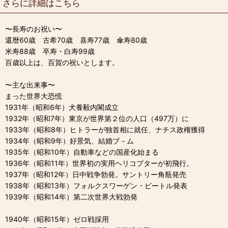
さらに詳細はこちら
〜長寿のお祝い〜
還暦60歳 古希70歳 喜寿77歳 傘寿80歳
米寿88歳 卒寿・白寿99歳
百歳以上は、百賀の祝いとします。
〜主な出来事〜
まった世界大恐慌
1931年（昭和6年）犬養毅内閣成立
1932年（昭和7年）東京が世界第２位の人口（497万）に
1933年（昭和8年）ヒトラーが独首相に就任、ナチス政権獲得
1934年（昭和9年）好景気、結婚ブ－ム
1935年（昭和10年）自動車などの国産化始まる
1936年（昭和11年）世界初の実用ヘリコプターが初飛行。
1937年（昭和12年）日中戦争勃発。サントリー角瓶発売
1938年（昭和13年）フォルクスワーゲン・ビートル発表
1939年（昭和14年）第二次世界大戦勃発
1940年（昭和15年）ゼロ戦採用