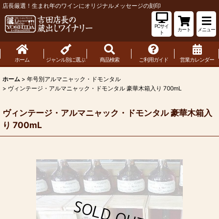
店長厳選！生まれ年のワインにオリジナルメッセージの刻印
PCサイ
カート
メニュー
ト
ホーム
ジャンル別に選ぶ
商品検索
ご利用ガイド
営業カレンダー
ホーム
>
年号別アルマニャック・ドモンタル
>
ヴィンテージ・アルマニャック・ドモンタル 豪華木箱入り 700mL
ヴィンテージ・アルマニャック・ドモンタル 豪華木箱入
り 700mL