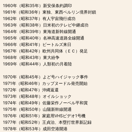
1960年（昭和35年）新安保条約調印
1961年（昭和36年）東独、東西ベルリン境界封鎖
1962年（昭和37年）有人宇宙飛行成功
1963年（昭和38年）日米初のテレビ中継成功
1964年（昭和39年）東海道新幹線開通
1965年（昭和40年）名神高速道路全線開通
1966年（昭和41年）ビートルズ来日
1967年（昭和42年）欧州共同体（ＥＣ）発足
1968年（昭和43年）東大紛争
1969年（昭和44年）人類初の月着陸
1970年（昭和45年）よど号ハイジャック事件
1971年（昭和46年）カップヌードル発売開始
1972年（昭和47年）沖縄返還
1973年（昭和48年）オイルショック
1974年（昭和49年）佐藤栄作ノーベル平和賞
1975年（昭和50年）山陽新幹線開通
1976年（昭和51年）家庭用VHSビデオ1号機
1977年（昭和52年）王貞治、本塁打世界新記録
1978年（昭和53年）成田空港開港