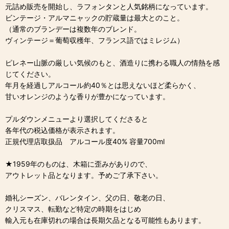
元詰め販売を開始し、ラフォンタンと人気銘柄になっています。
ビンテージ・アルマニャックの貯蔵量は最大とのこと。
（通常のブランデーは複数年のブレンド。
ヴィンテージ＝葡萄収穫年、フランス語ではミレジム）
ピレネー山脈の厳しい気候のもと、酒造りに携わる職人の情熱を感
じてください。
年月を経過しアルコール約40％とは思えないほど柔らかく、
甘いオレンジのような香りが豊かになっています。
プルダウンメニューより選択してくださると
各年代の税込価格が表示されます。
正規代理店取扱品 アルコール度40% 容量700ml
★1959年のものは、木箱に歪みがありので、
アウトレット品となります。予めご了承下さい。
婚礼シーズン、バレンタイン、父の日、敬老の日、
クリスマス、転勤など特定の時期をはじめ
輸入元も在庫切れの場合は長期欠品となる可能性もあります。