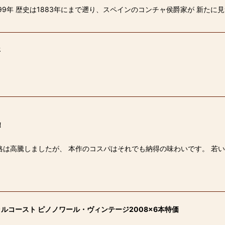
1999年 歴史は1883年にまで遡り、スペインのコンチャ侯爵家が 新た
年
！
格は高騰しましたが、 本作のコスパはそれでも納得の味わいです。 若
ルコースト ピノノワール・ヴィンテージ2008×6本特価