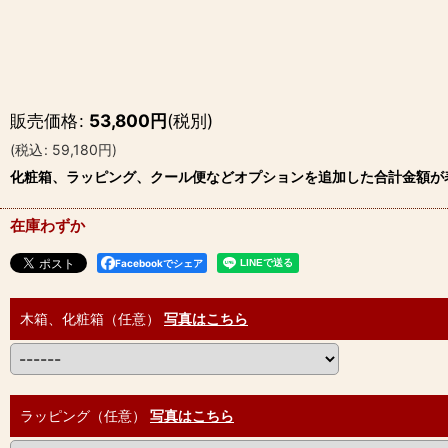
販売価格
:
53,800
円
(税別)
(
税込
:
59,180
円
)
化粧箱、ラッピング、クール便などオプションを追加した合計金額が
在庫わずか
Facebookでシェア
木箱、化粧箱（任意）
写真はこちら
ラッピング（任意）
写真はこちら