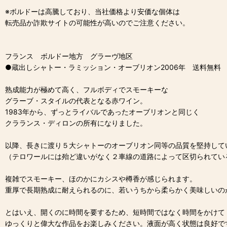
※ボルドーは高騰しており、当社価格より安価な個体は
転売品か詐欺サイトの可能性が高いのでご注意ください。
フランス ボルドー地方 グラーヴ地区
●蔵出しシャトー・ラミッション・オーブリオン2006年 送料無料
熟成能力が極めて高く、フルボディでスモーキーな
グラーブ・スタイルの代表となる赤ワイン。
1983年から、ずっとライバルであったオーブリオンと同じく
クラランス・ディロンの所有になりました。
以降、長きに渡り５大シャトーのオーブリオン同等の品質を堅持して
（テロワールには殆ど違いがなく２車線の道路によって区切られてい
複雑でスモーキー、ほのかにカシスや樽香が感じられます。
重厚で長期熟成に耐えられるのに、若いうちから柔らかく美味しいの
とはいえ、開くのに時間を要するため、短時間ではなく時間をかけて
ゆっくりと偉大な作品をお楽しみください。液面が高く状態は良好で