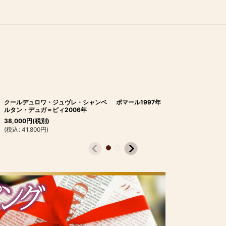
クールデュロワ・ジュヴレ・シャンベ
ポマール1997年
ルタン・デュガ＝ピィ2006年
38,000
円
(税別)
(
税込
:
41,800
円
)