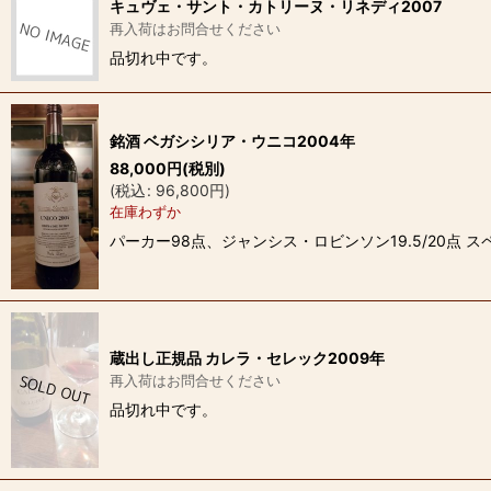
キュヴェ・サント・カトリーヌ・リネディ2007
再入荷はお問合せください
品切れ中です。
銘酒 ベガシシリア・ウニコ2004年
88,000
円
(税別)
(
税込
:
96,800
円
)
在庫わずか
パーカー98点、ジャンシス・ロビンソン19.5/20点
蔵出し正規品 カレラ・セレック2009年
再入荷はお問合せください
品切れ中です。