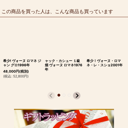
この商品を買った人は、こんな商品も買っています
希少! ヴォーヌ ロマネ ジ
ャック・カシュー １級
希少！ヴォーヌ・ロマ
ャン グロ1996年
畑 ヴォーヌ ロマネ1976
ネ・レ・スショ2001年
年
48,000
円
(税別)
(
税込
:
52,800
円
)