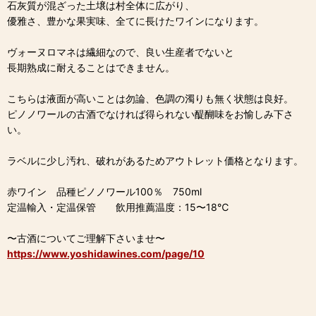
石灰質が混ざった土壌は村全体に広がり、
優雅さ、豊かな果実味、全てに長けたワインになります。
ヴォーヌロマネは繊細なので、良い生産者でないと
長期熟成に耐えることはできません。
こちらは液面が高いことは勿論、色調の濁りも無く状態は良好。
ピノノワールの古酒でなければ得られない醍醐味をお愉しみ下さ
い。
ラベルに少し汚れ、破れがあるためアウトレット価格となります。
赤ワイン 品種ピノノワール100％ 750ml
定温輸入・定温保管 飲用推薦温度：15〜18℃
〜古酒についてご理解下さいませ〜
https://www.yoshidawines.com/page/10