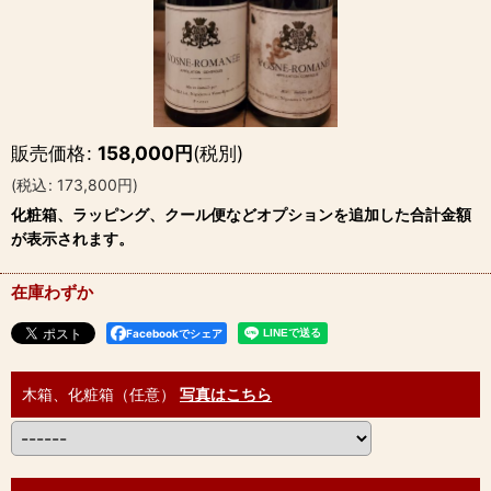
販売価格
:
158,000
円
(税別)
(
税込
:
173,800
円
)
化粧箱、ラッピング、クール便などオプションを追加した合計金額
が表示されます。
在庫わずか
Facebookでシェア
木箱、化粧箱（任意）
写真はこちら