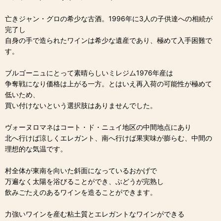
亡きジャン・グロの希少な古酒。1996年に3人の子供達への相続が
完了し
自身の手で造られたワインは希少な遺産であり、極めて入手困難で
す。
ブルゴーニュにとって素晴らしいミレジム1976年産は
争奪戦になり価格は上がる一方。とはいえ再入荷の可能性が極めて
低いため、
買い付けないという選択肢はありませんでした。
ヴォーヌロマネはコート・ド・ニュイ地区の中間地点にあり
北へ行けば涼しくエレガント、南へ行けば果実味が膨らむ、中間の
理想的な気温です。
村全体が東南を向いた斜面になっているおかげで
万遍なく太陽を浴びることができ、ぶどうが完熟し
飲みごたえのあるワインを造ることができます。
力強いワインを産む粘土質とエレガントなワインができる