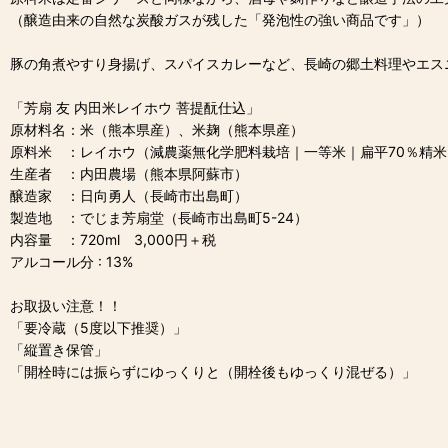
（醸造由来の自然な炭酸ガスが残した「発泡性の強い商品です」）
豚の角煮やすり身揚げ、スパイスカレーなど、⻑崎の郷土料理やエス
「芳扇 友 内田米レイホウ 菩提酛仕込」
原材料名：米（熊本県産）、米麹（熊本県産）
原料米 ：レイホウ（減農薬無化学肥料栽培｜一等米｜扁平70％精米
生産者 ：内田農場（熊本県阿蘇市）
醸造家 ：日向勇人（長崎市出島町）
製造地 ：でじま芳扇堂（長崎市出島町5-24）
内容量 ：720ml 3,000円＋税
アルコール分 : 13%
お取扱い注意！！
「要冷蔵（5度以下推奨）」
「縦置き保管」
「開栓時には振らずにゆっくりと（開栓後もゆっくり混ぜる）」