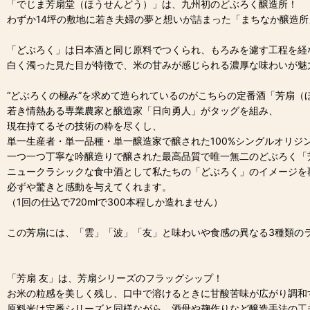
「でじま芳扇堂（ほうせんどう）」は、九州初のどぶろく醸造所！
わずか14坪の敷地に若き夫婦の夢と想いが詰まった「まちなか醸造所
「どぶろく」は日本酒と同じ原料でつくられ、もろみを濾す工程を経
白く濁った見た目が特徴で、米の甘みが感じられる濃厚な味わいが魅力
“どぶろくの極み”を求めて造られているのがこちらの定番酒「芳扇（
若き情熱ある専業農家と醸造家「日向勇人」がタッグを組み、
現在持てるその技術の粋を尽くし、
単一生産者・単一品種・単一醸造家で醸された100%シングルオリジ
一つ一つ丁寧な吟醸造りで醸された最高品質で唯一無二のどぶろく「
ニュークラシックな食中酒として私たちの「どぶろく」のイメージを
必ずや驚きと感動を与えてくれます。
（1回の仕込で720mlで300本程しか造れません）
この芳扇には、「雲」「波」「友」と味わいや食感の異なる3種類の
「芳扇 友」は、芳扇シリーズのフラッグシップ！
お米の粒感を美しく残し、口中で溶けるときに甘酸苦味が広がり調和
原料米は定番シリーズと同様ながら、酒母や麹作りなど醸造手法の工