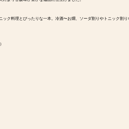
ニック料理とぴったりな一本。冷酒〜お燗、ソーダ割りやトニック割り
）