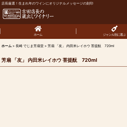
店長厳選！生まれ年のワインにオリジナルメッセージの刻印
ホーム
ジャンル別に選ぶ
ホーム
>
長崎 でじま芳扇堂
>
芳扇 「友」 内田米レイホウ 菩提酛 720ml
芳扇 「友」 内田米レイホウ 菩提酛 720ml