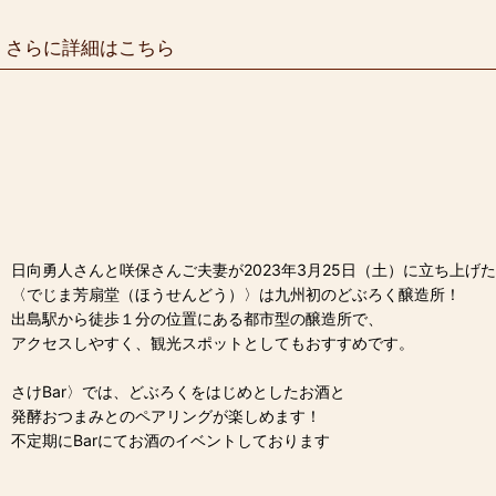
さらに詳細はこちら
日向勇人さんと咲保さんご夫妻が2023年3月25日（土）に立ち上げ
〈でじま芳扇堂（ほうせんどう）〉は九州初のどぶろく醸造所！
出島駅から徒歩１分の位置にある都市型の醸造所で、
アクセスしやすく、観光スポットとしてもおすすめです。
さけBar〉では、どぶろくをはじめとしたお酒と
発酵おつまみとのペアリングが楽しめます！
不定期にBarにてお酒のイベントしております