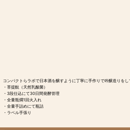
コンパクトらラボで日本酒を醸すように丁寧に手作りで吟醸造りをし
・菩提酛（天然乳酸菌）
・3段仕込にて30日間発酵管理
・全量瓶燗1回火入れ
・全量手詰めにて瓶詰
・ラベル手張り