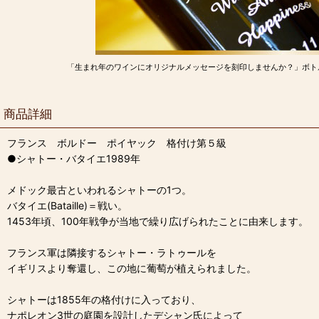
「生まれ年のワインにオリジナルメッセージを刻印しませんか？」ボト
商品詳細
フランス ボルドー ポイヤック 格付け第５級
●シャトー・バタイエ1989年
メドック最古といわれるシャトーの1つ。
バタイエ(Bataille)＝戦い。
1453年頃、100年戦争が当地で繰り広げられたことに由来します。
フランス軍は隣接するシャトー・ラトゥールを
イギリスより奪還し、この地に葡萄が植えられました。
シャトーは1855年の格付けに入っており、
ナポレオン3世の庭園を設計したデシャン氏によって