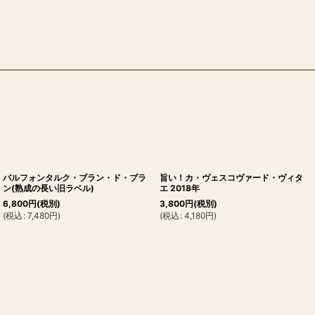
バルフォンタルク・ブラン・ド・ブラ
旨い！カ・ヴェスコヴァード・ヴィタ
ン(熟成の長い旧ラベル)
エ 2018年
6,800
円
(税別)
3,800
円
(税別)
(
税込
:
7,480
円
)
(
税込
:
4,180
円
)