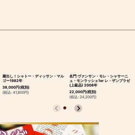
蔵出し！シャトー・ディッサン・マル
名門 ヴァンサン・モレ・シャサーニ
ゴー1982年
ュ・モンラッシェ1er レ・ザンブラゼ
(上級品) 2008年
38,000
円
(税別)
22,000
円
(税別)
(
税込
:
41,800
円
)
(
税込
:
24,200
円
)