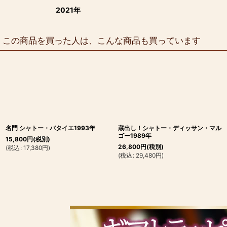
2021年
この商品を買った人は、こんな商品も買っています
名門 シャトー・バタイエ1993年
蔵出し！シャトー・ディッサン・マル
ゴー1989年
15,800
円
(税別)
26,800
円
(税別)
(
税込
:
17,380
円
)
(
税込
:
29,480
円
)