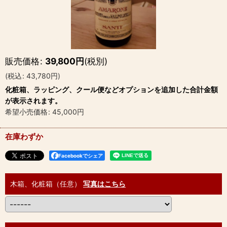
販売価格
:
39,800
円
(税別)
(
税込
:
43,780
円
)
化粧箱、ラッピング、クール便などオプションを追加した合計金額
が表示されます。
希望小売価格
:
45,000
円
在庫わずか
Facebookでシェア
木箱、化粧箱（任意）
写真はこちら