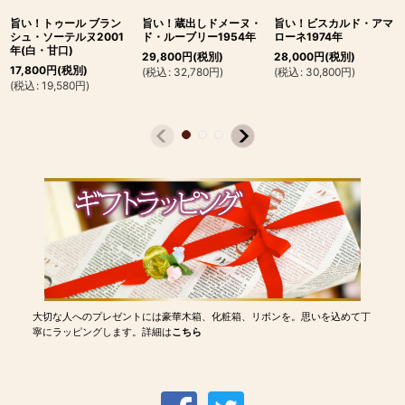
旨い！トゥール ブラン
旨い！蔵出しドメーヌ・
旨い！ビスカルド・アマ
シュ・ソーテルヌ2001
ド・ルーブリー1954年
ローネ1974年
年(白・甘口)
29,800
円
(税別)
28,000
円
(税別)
17,800
円
(税別)
(
税込
:
32,780
円
)
(
税込
:
30,800
円
)
(
税込
:
19,580
円
)
大切な人へのプレゼントには豪華木箱、化粧箱、リボンを。思いを込めて丁
寧にラッピングします。詳細は
こちら