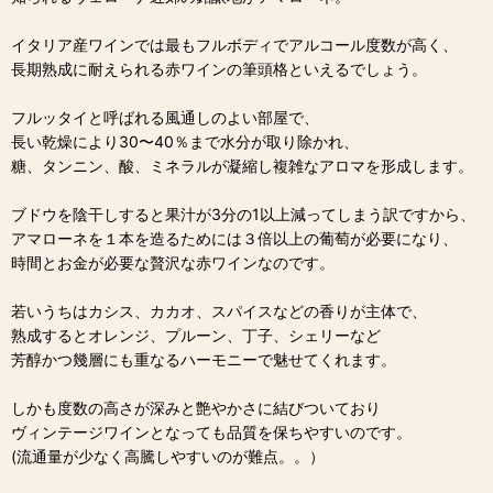
イタリア産ワインでは最もフルボディでアルコール度数が高く、
長期熟成に耐えられる赤ワインの筆頭格といえるでしょう。
フルッタイと呼ばれる風通しのよい部屋で、
長い乾燥により30〜40％まで水分が取り除かれ、
糖、タンニン、酸、ミネラルが凝縮し複雑なアロマを形成します。
ブドウを陰干しすると果汁が3分の1以上減ってしまう訳ですから、
アマローネを１本を造るためには３倍以上の葡萄が必要になり、
時間とお金が必要な贅沢な赤ワインなのです。
若いうちはカシス、カカオ、スパイスなどの香りが主体で、
熟成するとオレンジ、プルーン、丁子、シェリーなど
芳醇かつ幾層にも重なるハーモニーで魅せてくれます。
しかも度数の高さが深みと艶やかさに結びついており
ヴィンテージワインとなっても品質を保ちやすいのです。
(流通量が少なく高騰しやすいのが難点。。）