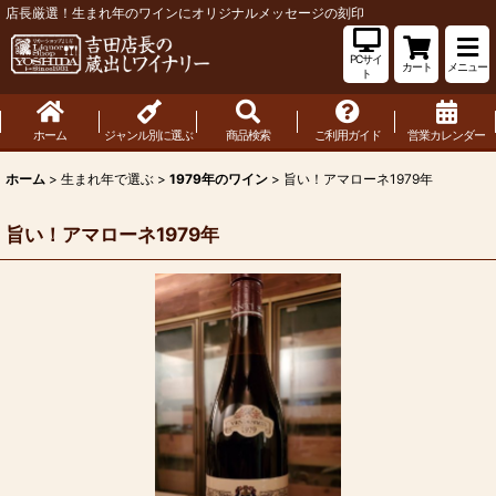
店長厳選！生まれ年のワインにオリジナルメッセージの刻印
PCサイ
カート
メニュー
ト
ホーム
ジャンル別に選ぶ
商品検索
ご利用ガイド
営業カレンダー
ホーム
>
生まれ年で選ぶ
>
1979年のワイン
>
旨い！アマローネ1979年
旨い！アマローネ1979年