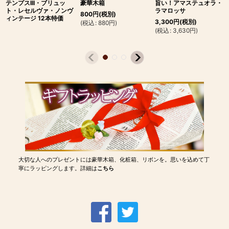
テンプスIII・ブリュッ
豪華木箱
旨い！アマステュオラ・
ト・レセルヴァ・ノンヴ
ラマロッサ
800
円
(税別)
ィンテージ 12本特価
3,300
円
(税別)
(
税込
:
880
円
)
(
税込
:
3,630
円
)
大切な人へのプレゼントには豪華木箱、化粧箱、リボンを。思いを込めて丁
寧にラッピングします。詳細は
こちら