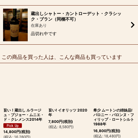
蔵出しシャトー・カントローデット・クラシッ
ク・ブラン（同梱不可）
在庫あり
品切れ中です
この商品を買った人は、こんな商品も買っています
旨い！蔵出し ルラージ
旨い! イオリッツ 2020
希少 ムートンの姉妹品!
ュ・プジョー・ムニエ・
年
バロニー・バロンヌ・フ
ド・クレメンス2014年
ィリップ・ロートシルト
7,800
円
(税別)
1988年
(
税込
:
8,580
円
)
16,800
円
(税別)
14,800
円
(税別)
(
税込
:
18,480
円
)
(
税込
:
16,280
円
)