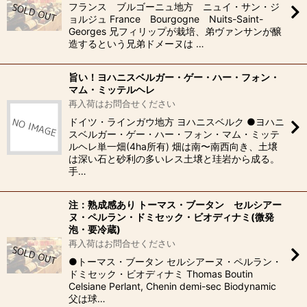
フランス ブルゴーニュ地方 ニュイ・サン・ジ
ョルジュ France Bourgogne Nuits-Saint-
Georges 兄フィリップが栽培、弟ヴァンサンが醸
造するという兄弟ドメーヌは …
旨い！ヨハニスベルガー・ゲー・ハー・フォン・
マム・ミッテルヘレ
再入荷はお問合せください
ドイツ・ラインガウ地方 ヨハニスベルク ●ヨハニ
スベルガー・ゲー・ハー・フォン・マム・ミッテ
ルヘレ単一畑(4ha所有) 畑は南〜南西向き、土壌
は深い石と砂利の多いレス土壌と珪岩から成る。
手…
注：熟成感あり トーマス・ブータン セルシアー
ヌ・ペルラン・ドミセック・ビオディナミ(微発
泡・要冷蔵)
再入荷はお問合せください
●トーマス・ブータン セルシアーヌ・ペルラン・
ドミセック・ビオディナミ Thomas Boutin
Celsiane Perlant, Chenin demi-sec Biodynamic
父は球…