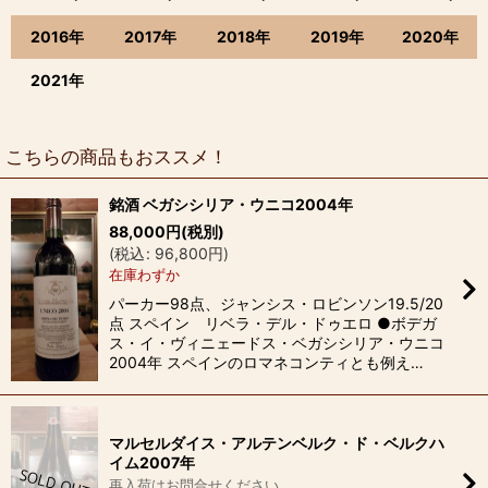
2016年
2017年
2018年
2019年
2020年
2021年
こちらの商品もおススメ！
銘酒 ベガシシリア・ウニコ2004年
88,000
円
(税別)
(
税込
:
96,800
円
)
在庫わずか
パーカー98点、ジャンシス・ロビンソン19.5/20
点 スペイン リベラ・デル・ドゥエロ ●ボデガ
ス・イ・ヴィニェードス・ベガシシリア・ウニコ
2004年 スペインのロマネコンティとも例え…
マルセルダイス・アルテンベルク・ド・ベルクハ
イム2007年
再入荷はお問合せください