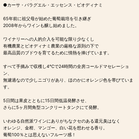
●カーサ・バラグエル・エッセンス・ビオディナミ
65年前に祖父母が始めた葡萄栽培を引き継ぎ
2008年からワインも醸し始めました。
ワイナリーへの人的介入を可能な限り少なくし
有機農業とビオディナミ農業の厳格な原則の下で
最高品質のブドウを育てるために情熱を捧げています。
すべて手摘みで収穫し4℃で24時間の全房コールドマセレーショ
ン、
無濾過なので少しニゴリがあり、ほのかにオレンジ色を帯びていま
す。
5日間は果皮とともに15日間低温発酵させ、
さらに5ヶ月間角型コンクリートタンクにて発酵。
いわゆる自然派ワインにありがちなクセのある還元臭はなく
オレンジ、金柑、マンゴー、白い花を想わせる香り。
葡萄100％とは思えないフルーツ感！