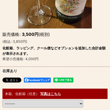
販売価格
:
3,500
円
(税別)
(
税込
:
3,850
円
)
化粧箱、ラッピング、クール便などオプションを追加した合計金額
が表示されます。
希望小売価格
:
4,000
円
在庫あり
Facebookでシェア
木箱、化粧箱（任意）
写真はこちら