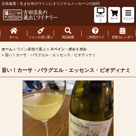
店長厳選！生まれ年のワインにオリジナルメッセージの刻印
PCサイ
カート
メニュー
ト
ホーム
ジャンル別に選ぶ
商品検索
ご利用ガイド
営業カレンダー
ホーム
>
ワイン産地で選ぶ
>
スペイン・ポルトガル
>
旨い！カーサ・バラグエル・エッセンス・ビオディナミ
旨い！カーサ・バラグエル・エッセンス・ビオディナミ