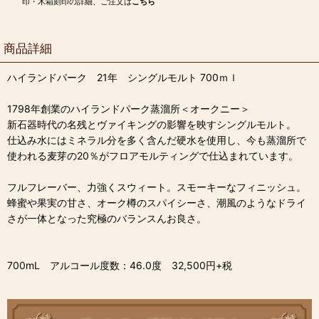
印・木箱刻印の詳細、ご注文は
こちら
商品詳細
ハイランドパーク 21年 シングルモルト 700ｍｌ
1798年創業のハイランドパーク蒸溜所＜オークニー＞
新石器時代の名残とヴァイキングの影響を映すシングルモルト。
仕込み水にはミネラル分を多く含んだ硬水を使用し、今も蒸溜所で
使われる麦芽の20％がフロアモルティングで仕込まれています。
フルフレーバー、力強くスウィート。スモーキーなフィニッシュ。
蜂蜜や果実の甘さ、オーク樽のスパイシーさ、潮風のようなドライ
さが一体となった究極のバランスんお良さ。
700mL アルコール度数：46.0度 32,500円+税