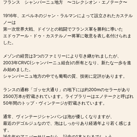
フランス シャンパーニュ地方 〜コレクシオン・エノテーク〜
1916年、エペルネのジャン・ラルマンによって設立されたカステル
ノーは
第一次世界大戦、ドイツとの戦闘でフランス軍を勝利に導いた
エドゥアール・ドゥ・カステルノー将軍に敬意を表し名付けられま
した。
メゾンの経営は3つのファミリーにより引き継がれましたが、
2003年CRVC(シャンパーニュ組合)の所有となり、新たな一歩を進
み始めました。
シャンパーニュ地方の中でも葡萄の質、技術に定評があります。
ランスの通称「ゴッセ大通り」の地下には約200mのセラーがあり
2500万本が貯蔵されています。ライブラリーはエノテークと呼ばれ
50年間のトップ・ヴィンテージが貯蔵されています。
通常、ヴィンテージシャンパンは泡が優しくなりますが、
最近のデゴルジュなので、泡はしっかりあり経過年より若く感じま
す。
誕生年やアニバーサリーなら、記念の1本となるでしょう。