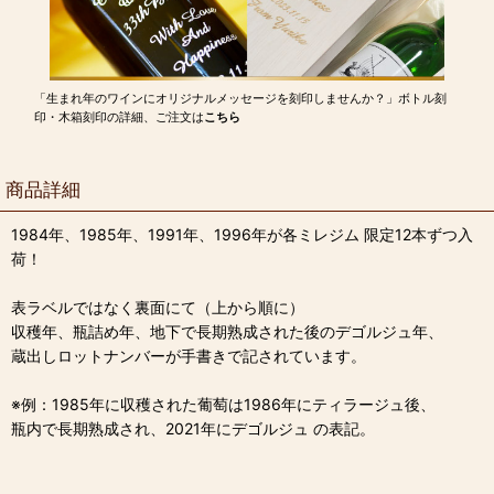
「生まれ年のワインにオリジナルメッセージを刻印しませんか？」ボトル刻
印・木箱刻印の詳細、ご注文は
こちら
商品詳細
1984年、1985年、1991年、1996年が各ミレジム 限定12本ずつ入
荷！
表ラベルではなく裏面にて（上から順に）
収穫年、瓶詰め年、地下で長期熟成された後のデゴルジュ年、
蔵出しロットナンバーが手書きで記されています。
※例：1985年に収穫された葡萄は1986年にティラージュ後、
瓶内で長期熟成され、2021年にデゴルジュ の表記。