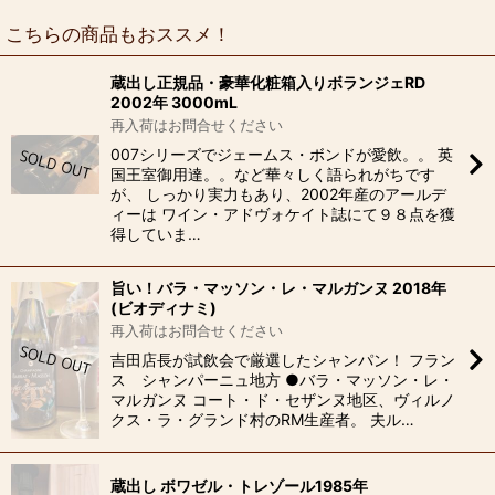
こちらの商品もおススメ！
蔵出し正規品・豪華化粧箱入りボランジェRD
2002年 3000mL
再入荷はお問合せください
007シリーズでジェームス・ボンドが愛飲。。 英
国王室御用達。。など華々しく語られがちです
が、 しっかり実力もあり、2002年産のアールデ
ィーは ワイン・アドヴォケイト誌にて９８点を獲
得していま…
旨い！バラ・マッソン・レ・マルガンヌ 2018年
(ビオディナミ)
再入荷はお問合せください
吉田店長が試飲会で厳選したシャンパン！ フラン
ス シャンパーニュ地方 ●バラ・マッソン・レ・
マルガンヌ コート・ド・セザンヌ地区、ヴィルノ
クス・ラ・グランド村のRM生産者。 夫ル…
蔵出し ボワゼル・トレゾール1985年