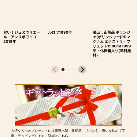
旨い！ジュヌヴリエー
ルロワ1990年
蔵出し正規品 ボランジ
ル・アンリボワイヨ
ェ(ボリンジャー)RDマ
2015年
グナム エクストラ・ブ
リュット1500ml 1999
年・化粧箱入り(送料無
料)
大切な人へのプレゼントには豪華木箱、化粧箱、リボンを。思いを込めて丁
寧にラッピングします。詳細は
こちら