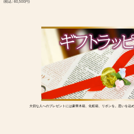
(
税込
:
60,500
円
)
大切な人へのプレゼントには豪華木箱、化粧箱、リボンを。思いを込