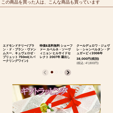
この商品を買った人は、こんな商品も買っています
エドモンドテリー/ブラ
特価&送料無料 シェーフ
クールデュロワ・ジュヴ
ン・ド・ブラン・ヴァン
ァー カベルネ・ソーヴ
レ・シャンベルタン・デ
ムスー、キュヴェロゼ・
ィニョン ヒルサイドセ
ュガ＝ピィ2006年
ブリュット 750ml(スパ
レクト 2007年 蔵出し
38,000
円
(税別)
ークリングワイン)
(
税込
:
41,800
円
)