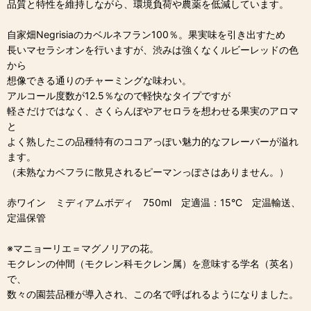
品質と特性を維持しながら、環境負荷や農薬を低減しています。
自家畑Negrisiaのカベルネフラン100％。果実味を引き出すため
長いマセラシオンを行いますが、渋みは強くなくルビーレッドの色
から
想像できる通りのチャーミングな味わい。
アルコール度数が12.5％なので軽快なタイプですが
軽さだけではなく、さくらんぼやアセロラを想わせる果実のアロマ
と
よく熟したこの品種特有のココアっぽい魅力的なフレーバーが溢れ
ます。
（未熟なカベフラに散見されるピーマンっぽさはありません。）
赤ワイン ミディアムボディ 750ml 定適温：15°C 定温輸送、
定温保管
※マニョーリエ＝マグノリアの花。
モクレンの仲間（モクレン科モクレン属）を意味する学名（英名）
で、
数々の園芸品種が導入され、この名で呼ばれるようになりました。