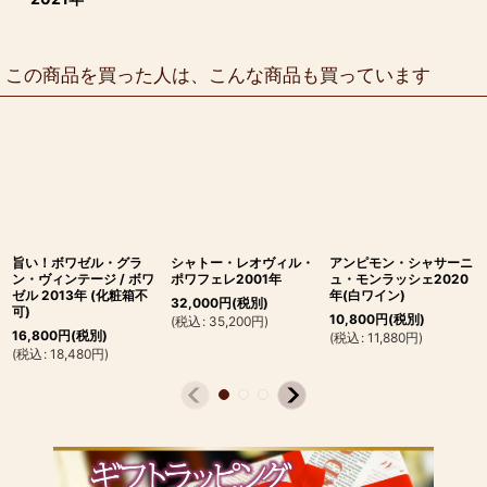
この商品を買った人は、こんな商品も買っています
旨い！ボワゼル・グラ
シャトー・レオヴィル・
アンピモン・シャサーニ
ン・ヴィンテージ / ボワ
ポワフェレ2001年
ュ・モンラッシェ2020
ゼル 2013年 (化粧箱不
年(白ワイン)
32,000
円
(税別)
可)
10,800
円
(税別)
(
税込
:
35,200
円
)
16,800
円
(税別)
(
税込
:
11,880
円
)
(
税込
:
18,480
円
)