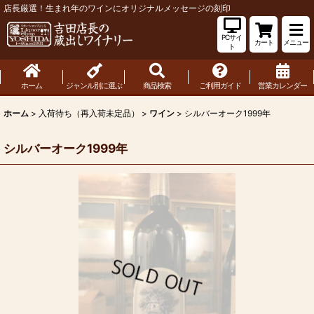
店長厳選！生まれ年のワインにオリジナルメッセージの刻印
PCサイ
カート
メニュー
ト
ホーム
ジャンル別に選ぶ
商品検索
ご利用ガイド
営業カレンダー
ホーム
>
入荷待ち（再入荷未定品）
>
ワイン
>
シルバーオーク1999年
シルバーオーク1999年