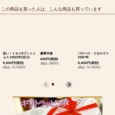
この商品を買った人は、こんな商品も買っています
旨い！トカイ6プットニ
豪華木箱
バローロ・リゼルヴァ
ョス 2003年(甘口)
2007年
800
円
(税別)
9,800
円
(税別)
9,800
円
(税別)
(
税込
:
880
円
)
(
税込
:
10,780
円
)
(
税込
:
10,780
円
)