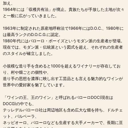
加え、
1964年には「収穫共有法」が廃止。貴族たちが手放した土地が次々
と一般に広がっていきました。
1963年に制定された原産地呼称法で1966年にはD.O.C.、1980年に
は最高ランクのD.O.C.G.に認定。
1980年代にはバローロ・ボーイズというモダン派の生産者が登場。
現在では、モダン派・伝統派という図式を超え、それぞれの生産者
のスタイルが確立しました。
小規模な造り手を含めると1000を超えるワイナリーが存在してお
り、村や畑ごとの個性や、
造り手の思想を濃厚に映し出す工芸品とも言える魅力的なワインが
世界中の愛好家を魅了しています。
「ワインの王、王のワイン」と呼ばれるバローロDOC(現在は
DOCG)の中でも、
テッレデルバローロ社は周辺地区も含め広大な畑を持ち、ドルチェ
ット、バルベーラ、
ネッビオーロ、バローロなども生産する大手メーカーで、長期に亘