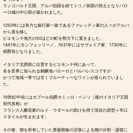
ランゴバルド王国、アルバ伯国を経てトリノ侯国の領土となりバロ
ーロ城の中心部が築かれました。
1250年には有力な銀行家一族であるファレッティ家の人々がアルバ
から居を移し
ピエモンテ地方の50ほどの町を勢力下に置きました。
1461年にモンフェッリーノ、1631年にはサヴォイア家、1730年に
侯爵領となりました。
イタリア北西部に位置するピエモンテ州にあって、
名を世界に知られる銘醸地バローロとバルバレスコですが
かつて地域一帯では甘くフルーティーなワインが造られていまし
た。
19世紀中頃にはカブール伯爵カミッロ・ベンソ（後のイタリア王国
初代首相）が
フランス人醸造家のルイ・ウダールの助けを得て現在の原型＝辛口
スタイルが生まれます。
その後、畑を所有していた貴族階級の没落による畑の分割・譲渡に