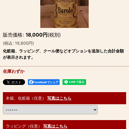
販売価格
:
18,000
円
(税別)
(
税込
:
19,800
円
)
化粧箱、ラッピング、クール便などオプションを追加した合計金額
が表示されます。
在庫わずか
Facebookでシェア
木箱、化粧箱（任意）
写真はこちら
ラッピング（任意）
写真はこちら