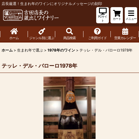
店長厳選！生まれ年のワインにオリジナルメッセージの刻印
PCサイ
カート
メニュー
ト
ホーム
ジャンル別に選ぶ
商品検索
ご利用ガイド
営業カレンダー
ホーム
>
生まれ年で選ぶ
>
1978年のワイン
>
テッレ・デル・バローロ1978年
テッレ・デル・バローロ1978年