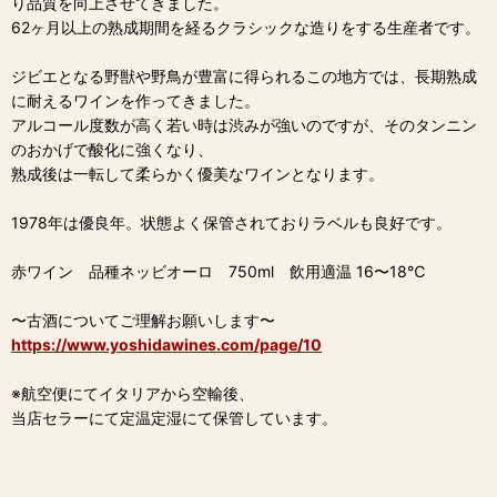
り品質を向上させてきました。
62ヶ月以上の熟成期間を経るクラシックな造りをする生産者です。
ジビエとなる野獣や野鳥が豊富に得られるこの地方では、長期熟成
に耐えるワインを作ってきました。
アルコール度数が高く若い時は渋みが強いのですが、そのタンニン
のおかげで酸化に強くなり、
熟成後は一転して柔らかく優美なワインとなります。
1978年は優良年。状態よく保管されておりラベルも良好です。
赤ワイン 品種ネッビオーロ 750ml 飲用適温 16〜18℃
〜古酒についてご理解お願いします〜
https://www.yoshidawines.com/page/10
※航空便にてイタリアから空輸後、
当店セラーにて定温定湿にて保管しています。