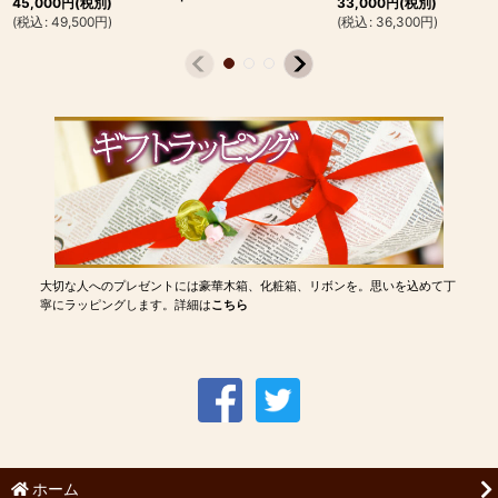
45,000
円
(税別)
33,000
円
(税別)
(
税込
:
49,500
円
)
(
税込
:
36,300
円
)
大切な人へのプレゼントには豪華木箱、化粧箱、リボンを。思いを込めて丁
寧にラッピングします。詳細は
こちら
ホーム