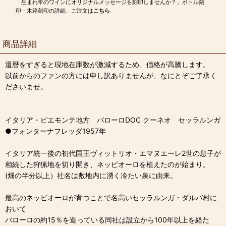
「生まれ年のワインにオリジナルメッセージを刻印しませんか？」ボトル刻
印・木箱刻印の詳細、ご注文は
こちら
商品詳細
還暦をすぎると現地在庫数が激減するため、価格が高騰します。
以前からのファンの方には申し訳ありませんが、なにとぞご了承く
ださいませ。
イタリア・ピエモンテ地方 バローロDOC クーネオ セッラルンガ
●フォンターナフレッダ1957年
イタリア統一後の初代国王ヴィットリオ・エマヌエーレ2世の息子が
相続した狩猟地を切り開き、ネッビオーロを植えたのが始まり。
(畑の半分以上）社名は敷地内に湧く冷たい泉に由来。
最高のネッビオーロが育つことで名高いセッラルンガ・ダルバ村に
おいて
バローロの約15％を造っている同社は設立から100年以上を経た