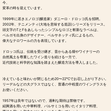
今、
変革の時を迎えています。
1999年に若きエノロゴ(醸造家）ダニーロ・ドロッコ氏を招聘。
2002年、テニメンティ(大地を意味する造語)シリーズをリリース。
頭文字のTとFをあしらったシンプルなロゴと斬新なラベルは、
ベルガモ出身のデザイナー、ベルサネッティ氏によるもの。
偉大なテロワールの力を表現しています。
ドロッコ氏は、伝統を受け継ぎ、昔からある畑やワイナリーの
自然風土を尊重したワイン造りを続ける一方で、
近代技術と科学的な知識を踏まえた醸造方法を導入しました。
冷えていると味わいが閉じるため20〜22℃でお召し上がり下さい。
リーデルなどの大グラスではなく、普通の中程度のワイングラスを
お使いください。
1957年は良年ではないので、過剰な期待は禁物です。
紹興酒を用いた中華料理、バルサミコを用いたイタリア料理、