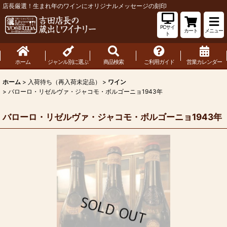
店長厳選！生まれ年のワインにオリジナルメッセージの刻印
PCサイ
カート
メニュー
ト
ホーム
ジャンル別に選ぶ
商品検索
ご利用ガイド
営業カレンダー
ホーム
>
入荷待ち（再入荷未定品）
>
ワイン
>
バローロ・リゼルヴァ・ジャコモ・ボルゴーニョ1943年
バローロ・リゼルヴァ・ジャコモ・ボルゴーニョ1943年