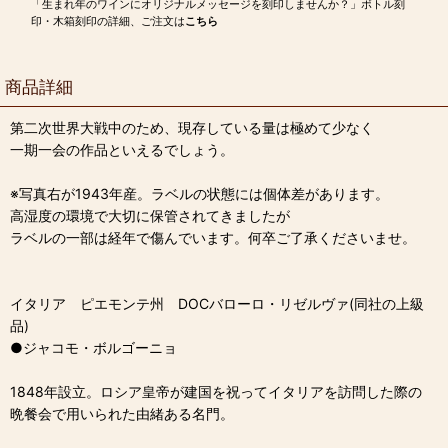
「生まれ年のワインにオリジナルメッセージを刻印しませんか？」ボトル刻
印・木箱刻印の詳細、ご注文は
こちら
商品詳細
第二次世界大戦中のため、現存している量は極めて少なく
一期一会の作品といえるでしょう。
※写真右が1943年産。ラベルの状態には個体差があります。
高湿度の環境で大切に保管されてきましたが
ラベルの一部は経年で傷んでいます。何卒ご了承くださいませ。
イタリア ピエモンテ州 DOCバローロ・リゼルヴァ(同社の上級
品)
●ジャコモ・ボルゴーニョ
1848年設立。ロシア皇帝が建国を祝ってイタリアを訪問した際の
晩餐会で用いられた由緒ある名門。