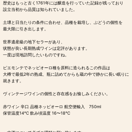
歴史はもっと古く1761年には醸造を行っていた記録が残っており
設立当初から品質は知られていました。
土壌と日当たりの条件に合わせ、品種を栽培し、ぶどうの個性を
最大限に引き出します。
世界遺産級の地下セラーがあり、
状態が良い長期熟成ワインは定評があります。
一度は現地訪問したいものですね。
ピエモンテでネッビオーロ種を原料に造られるこの作品は
大樽で最低2年の熟成、瓶に詰めてからも蔵の中で静かに長い眠りに
就きます。
ヴィンテージワインの個性と存在感をお愉しみください。
赤ワイン 辛口 品種ネッビオーロ 航空便輸入 750ml
保管温度14℃ 飲み頃温度 16〜18℃