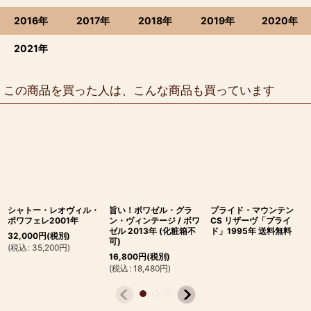
2016年
2017年
2018年
2019年
2020年
2021年
この商品を買った人は、こんな商品も買っています
シャトー・レオヴィル・
旨い！ボワゼル・グラ
プライド・マウンテン
ポワフェレ2001年
ン・ヴィンテージ / ボワ
CS リザーヴ「プライ
ゼル 2013年 (化粧箱不
ド」1995年 送料無料
32,000
円
(税別)
可)
(
税込
:
35,200
円
)
16,800
円
(税別)
(
税込
:
18,480
円
)