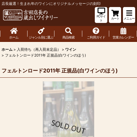
店長厳選！生まれ年のワインにオリジナルメッセージの刻印
PCサイ
カート
メニュー
ト
ホーム
ジャンル別に選ぶ
商品検索
ご利用ガイド
営業カレンダー
ホーム
>
入荷待ち（再入荷未定品）
>
ワイン
>
フェルトンロード2011年 正規品(白ワインのほう)
フェルトンロード2011年 正規品(白ワインのほう)