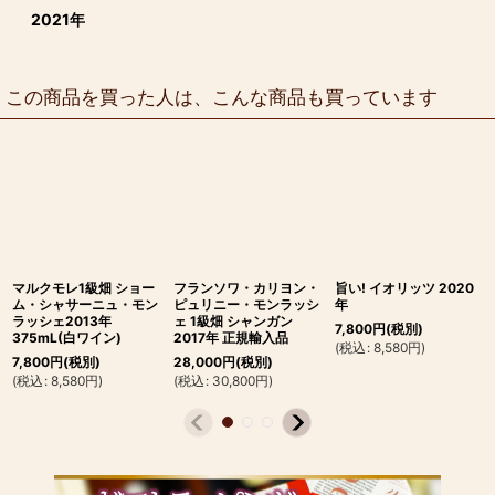
2021年
この商品を買った人は、こんな商品も買っています
マルクモレ1級畑 ショー
フランソワ・カリヨン・
旨い! イオリッツ 2020
ム・シャサーニュ・モン
ピュリニー・モンラッシ
年
ラッシェ2013年
ェ 1級畑 シャンガン
7,800
円
(税別)
375mL(白ワイン)
2017年 正規輸入品
(
税込
:
8,580
円
)
7,800
円
(税別)
28,000
円
(税別)
(
税込
:
8,580
円
)
(
税込
:
30,800
円
)