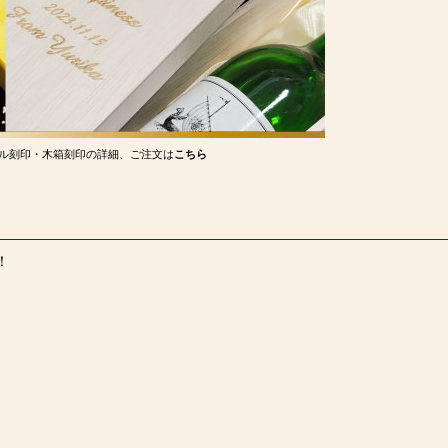
ル刻印・木箱刻印の詳細、ご注文は
こちら
！