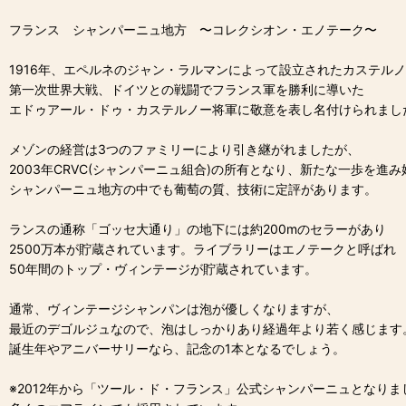
フランス シャンパーニュ地方 〜コレクシオン・エノテーク〜
1916年、エペルネのジャン・ラルマンによって設立されたカステル
第一次世界大戦、ドイツとの戦闘でフランス軍を勝利に導いた
エドゥアール・ドゥ・カステルノー将軍に敬意を表し名付けられまし
メゾンの経営は3つのファミリーにより引き継がれましたが、
2003年CRVC(シャンパーニュ組合)の所有となり、新たな一歩を進
シャンパーニュ地方の中でも葡萄の質、技術に定評があります。
ランスの通称「ゴッセ大通り」の地下には約200mのセラーがあり
2500万本が貯蔵されています。ライブラリーはエノテークと呼ばれ
50年間のトップ・ヴィンテージが貯蔵されています。
通常、ヴィンテージシャンパンは泡が優しくなりますが、
最近のデゴルジュなので、泡はしっかりあり経過年より若く感じます
誕生年やアニバーサリーなら、記念の1本となるでしょう。
※2012年から「ツール・ド・フランス」公式シャンパーニュとなりま