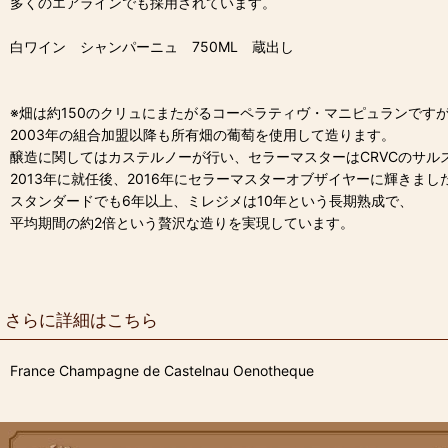
多くのエアラインでも採用されています。
白ワイン シャンパーニュ 750ML 蔵出し
※畑は約150のクリュにまたがるコーペラティヴ・マニピュランです
2003年の組合加盟以降も所有畑の葡萄を使用して造ります。
醸造に関してはカステルノーが行い、セラーマスターはCRVCのサル
2013年に就任後、2016年にセラーマスターオブザイヤーに輝きまし
スタンダードでも6年以上、ミレジメは10年という長期熟成で、
平均期間の約2倍という贅沢な造りを実現しています。
さらに詳細はこちら
France Champagne de Castelnau Oenotheque