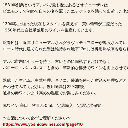
1881年創業というアルバで最も歴史あるピオチェーザレは
ピエモンテで初めて自らの名を冠したエチケッタを貼って出荷した老
130年以上経った現在もスタイルを変えず、買い葡萄が主流だった
1950年代に自社単独畑のワインを生産しています。
醸造所は、近年リニューアルされグラヴィティフローが導入されてい
ローマ時代に建てられた壁は維持され地下12mには樽用熟成庫も造ら
アルバ市内にセラーを持ち、古いものに固執するだけでなく
バローロ・バルバレスコも含め、革新的な姿勢でワインを向上させて
熟成した生ハム、中華料理、キノコ、醤油を使った煮込み料理などと
合わせてみてください。飲用適温は22℃前後。
通常の赤ワインより高めの温度でお楽しみください。
赤ワイン 辛口 容量750mL 定温輸入、定温定湿保管
〜古酒について必ずご理解ください〜
https://www.yoshidawines.com/page/10