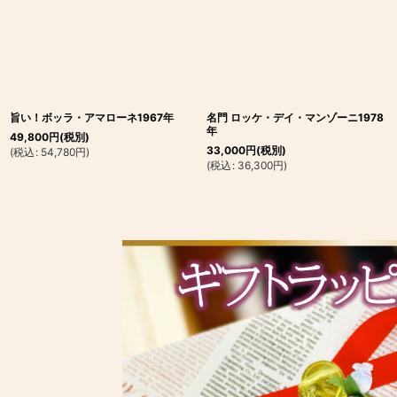
旨い！ボッラ・アマローネ1967年
名門 ロッケ・デイ・マンゾーニ1978
年
49,800
円
(税別)
33,000
円
(税別)
(
税込
:
54,780
円
)
(
税込
:
36,300
円
)