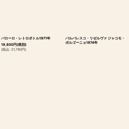
バローロ・レトロボトル1971年
バルバレスコ・リゼルヴァ ジャコモ・
ボルゴーニョ1974年
19,800
円
(税別)
(
税込
:
21,780
円
)