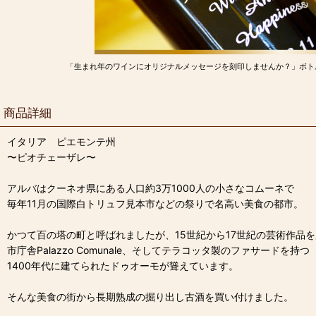
「生まれ年のワインにオリジナルメッセージを刻印しませんか？」ボト
商品詳細
イタリア ピエモンテ州
〜ピオチェーザレ〜
アルバはクーネオ県にある人口約3万1000人の小さなコムーネで
毎年11月の国際白トリュフ見本市などの祭りで名高い美食の都市。
かつて百の塔の町と呼ばれましたが、15世紀から17世紀の芸術作品
市庁舎Palazzo Comunale、そしてテラコッタ製のファサードを持つ
1400年代に建てられたドゥオーモが聳えています。
そんな美食の街から長期熟成の掘り出し古酒を買い付けました。